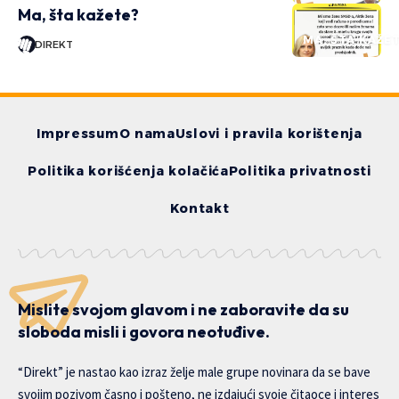
Ma, šta kažete?
MA, ŠTA KAŽE
DIREKT
Impressum
O nama
Uslovi i pravila korištenja
Politika korišćenja kolačića
Politika privatnosti
Kontakt
Mislite svojom glavom i ne zaboravite da su
sloboda misli i govora neotuđive.
“Direkt” je nastao kao izraz želje male grupe novinara da se bave
svojim pozivom časno i pošteno, ne izdajući svoje čitaoce i interes