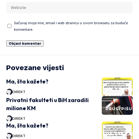
Sačuvaj moje ime, email i web stranicu u ovom browseru za buduće
komentare.
Povezane vijesti
Ma, šta kažete?
MA, ŠTA KAŽE
DIREKT
Privatni fakulteti u BiH zaradili
milione KM
DRUGI PIŠU
DIREKT
Ma, šta kažete?
MA, ŠTA KAŽE
DIREKT