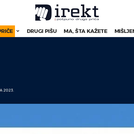
PRIČE
DRUGI PIŠU
MA, ŠTA KAŽETE
MIŠLJE
A 2023.