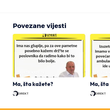
Povezane vijesti
MA, ŠTA KAŽETE
MA, ŠTA 
Ma, šta kažete?
Ma, šta
DIREKT
DIREKT