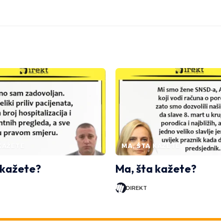
KAŽETE
MA, ŠTA KAŽETE
 kažete?
Ma, šta kažete?
DIREKT