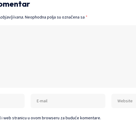
komentar
 objavljivana.
Neophodna polja su označena sa
*
l i web stranicu u ovom browseru za buduće komentare.