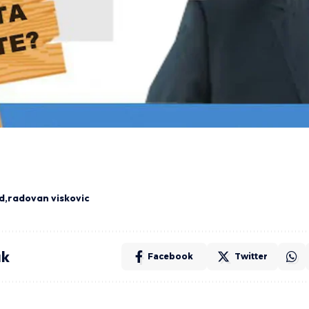
d
radovan viskovic
ak
Facebook
Twitter