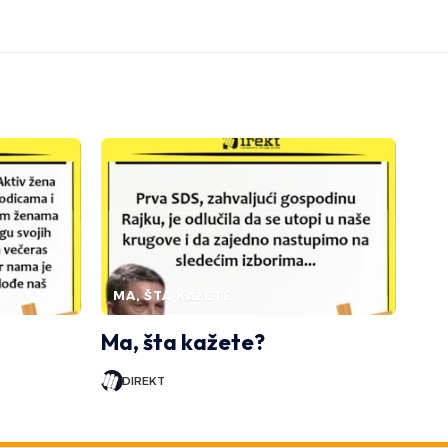
MA, ŠTA KAŽETE
Ma, šta kažete?
DIREKT