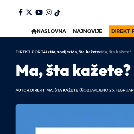
NASLOVNA
NAJNOVIJE
DIREKT 
DIREKT PORTAL
>
Najnovije
>
Ma, šta kažete
>
Ma, šta kažete?
Ma, šta kažete?
AUTOR:
DIREKT
MA, ŠTA KAŽETE
OBJAVLJENO 25. FEBRUAR