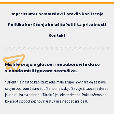
Impressum
O nama
Uslovi i pravila korištenja
Politika korišćenja kolačića
Politika privatnosti
Kontakt
Mislite svojom glavom i ne zaboravite da su
sloboda misli i govora neotuđive.
“Direkt” je nastao kao izraz želje male grupe novinara da se bave
svojim pozivom časno i pošteno, ne izdajući svoje čitaoce i interes
javnosti. Istovremeno, “Direkt” je i eksperiment. Pokazaćemo da
koncept slobodnog novinarstva nije nedostižni ideal.