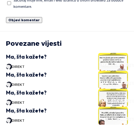
Sačuvaj moje ime, email i web stranicu u ovom browseru za buduće
komentare.
Povezane vijesti
Ma, šta kažete?
MA, ŠTA KAŽE
DIREKT
Ma, šta kažete?
MA, ŠTA KAŽE
DIREKT
Ma, šta kažete?
MA, ŠTA KAŽE
DIREKT
Ma, šta kažete?
MA, ŠTA KAŽE
DIREKT