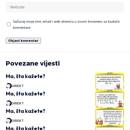
Sačuvaj moje ime, email i web stranicu u ovom browseru za buduće
komentare.
Povezane vijesti
Ma, šta kažete?
MA, ŠTA KAŽE
DIREKT
Ma, šta kažete?
MA, ŠTA KAŽE
DIREKT
Ma, šta kažete?
MA, ŠTA KAŽE
DIREKT
Ma, šta kažete?