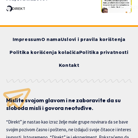
MA, ŠTA KAŽE
DIREKT
Impressum
O nama
Uslovi i pravila korištenja
Politika korišćenja kolačića
Politika privatnosti
Kontakt
Mislite svojom glavom i ne zaboravite da su
sloboda misli i govora neotuđive.
“Direkt” je nastao kao izraz želje male grupe novinara da se bave
svojim pozivom časno i pošteno, ne izdajući svoje čitaoce i interes
javnosti. Istovremeno, “Direkt” je i eksperiment. Pokazaćemo da