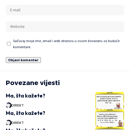
Sačuvaj moje ime, email i web stranicu u ovom browseru za buduće
komentare.
Povezane vijesti
Ma, šta kažete?
MA, ŠTA KAŽE
DIREKT
Ma, šta kažete?
MA, ŠTA KAŽE
DIREKT