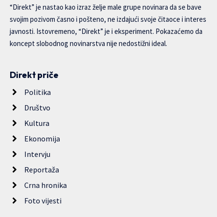
“Direkt” je nastao kao izraz želje male grupe novinara da se bave
svojim pozivom časno i pošteno, ne izdajući svoje čitaoce i interes
javnosti. Istovremeno, “Direkt” je i eksperiment. Pokazaćemo da
koncept slobodnog novinarstva nije nedostižni ideal.
Direkt priče
Politika
Društvo
Kultura
Ekonomija
Intervju
Reportaža
Crna hronika
Foto vijesti