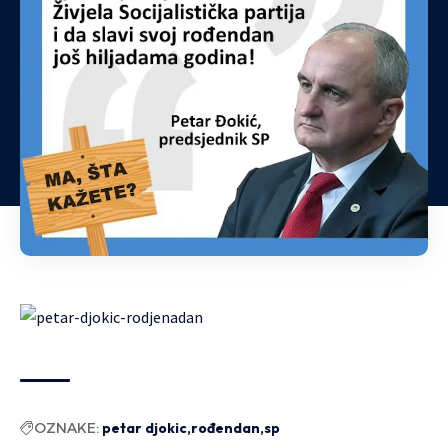
OZNAKE:
petar djokic
rođendan
sp