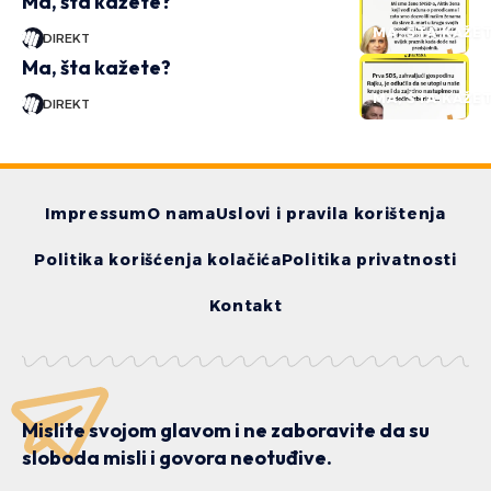
Ma, šta kažete?
MA, ŠTA KAŽE
DIREKT
Ma, šta kažete?
MA, ŠTA KAŽE
DIREKT
Impressum
O nama
Uslovi i pravila korištenja
Politika korišćenja kolačića
Politika privatnosti
Kontakt
Mislite svojom glavom i ne zaboravite da su
sloboda misli i govora neotuđive.