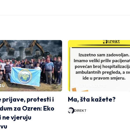
ŠU
MA, ŠTA KAŽETE
 prijave, protesti i
Ma, šta kažete?
dum za Ozren: Eko
DIREKT
i ne vjeruju
tvu