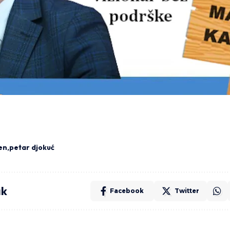
en
petar djokuć
ak
Facebook
Twitter