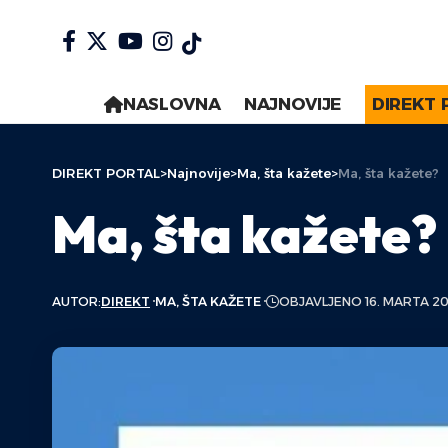
NASLOVNA
NAJNOVIJE
DIREKT 
DIREKT PORTAL
>
Najnovije
>
Ma, šta kažete
>
Ma, šta kažete?
Ma, šta kažete?
AUTOR:
DIREKT
MA, ŠTA KAŽETE
OBJAVLJENO 16. MARTA 20