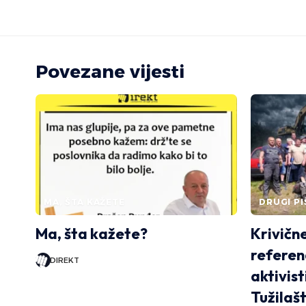
Povezane vijesti
MA, ŠTA KAŽETE
DRUGI PI
Ma, šta kažete?
Krivične
referen
DIREKT
aktivist
Tužilaš