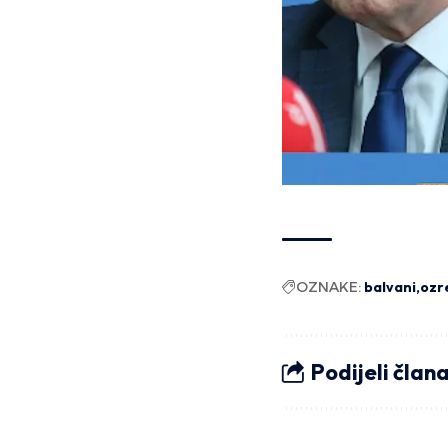
OZNAKE:
balvani
ozr
Podijeli član