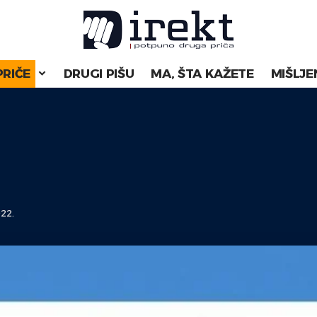
PRIČE
DRUGI PIŠU
MA, ŠTA KAŽETE
MIŠLJE
22.