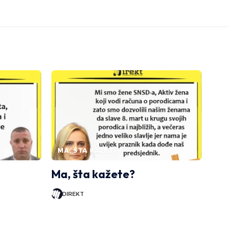
MA, ŠTA KAŽETE
Ma, šta kažete?
DIREKT