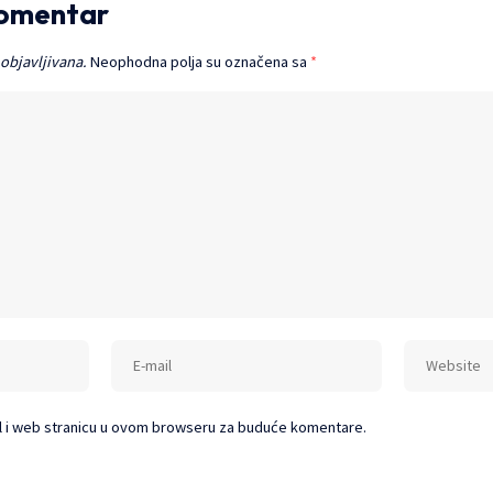
komentar
 objavljivana.
Neophodna polja su označena sa
*
l i web stranicu u ovom browseru za buduće komentare.