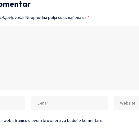
komentar
 objavljivana.
Neophodna polja su označena sa
*
l i web stranicu u ovom browseru za buduće komentare.