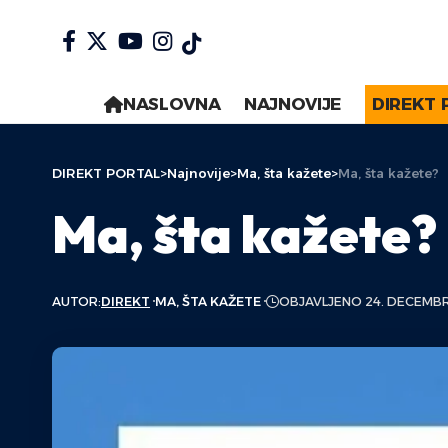
NASLOVNA
NAJNOVIJE
DIREKT 
DIREKT PORTAL
>
Najnovije
>
Ma, šta kažete
>
Ma, šta kažete?
Ma, šta kažete?
AUTOR:
DIREKT
MA, ŠTA KAŽETE
OBJAVLJENO 24. DECEMBR