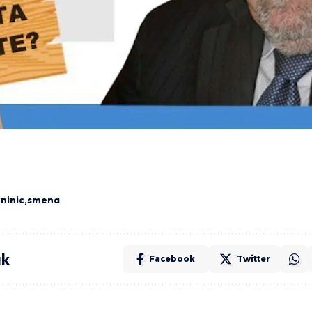
rninic
smena
ak
Facebook
Twitter