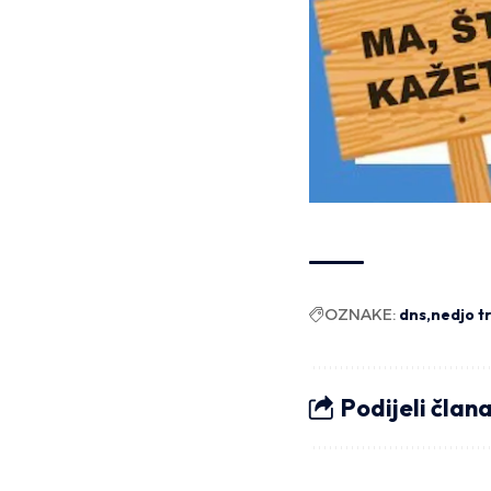
OZNAKE:
dns
nedjo t
Podijeli član