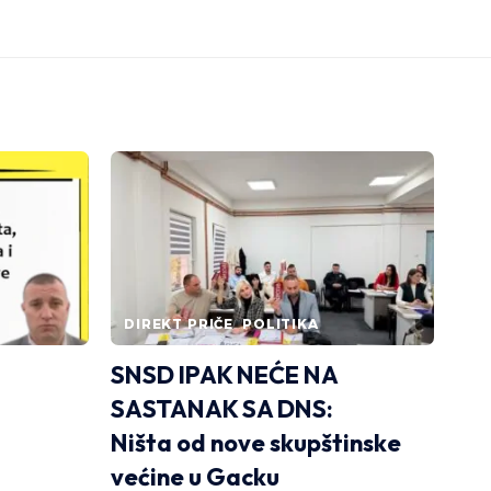
DIREKT PRIČE
POLITIKA
SNSD IPAK NEĆE NA
SASTANAK SA DNS:
Ništa od nove skupštinske
većine u Gacku