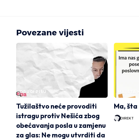
Povezane vijesti
DRUGI PIŠU
MA, ŠTA 
Tužilaštvo neće provoditi
Ma, šta
istragu protiv Nešića zbog
DIREKT
obećavanja posla u zamjenu
za glas: Ne mogu utvrditi da