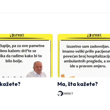
KAŽETE
MA, ŠTA KAŽETE
 kažete?
Ma, šta kažete?
DIREKT