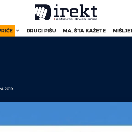
PRIČE
DRUGI PIŠU
MA, ŠTA KAŽETE
MIŠLJE
A 2019.