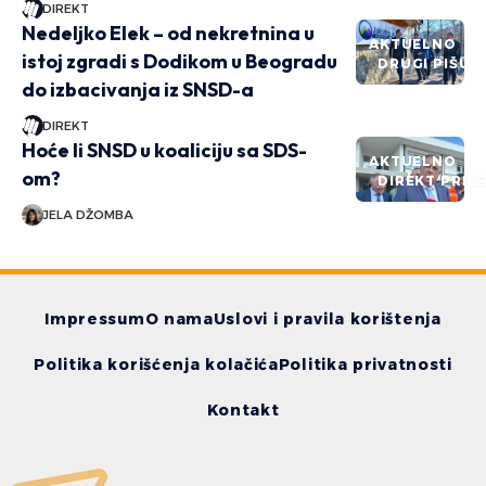
DIREKT
Nedeljko Elek – od nekretnina u
AKTUELNO
istoj zgradi s Dodikom u Beogradu
DRUGI PIŠU
do izbacivanja iz SNSD-a
DIREKT
Hoće li SNSD u koaliciju sa SDS-
AKTUELNO
om?
DIREKT PRIČ
JELA DŽOMBA
Impressum
O nama
Uslovi i pravila korištenja
Politika korišćenja kolačića
Politika privatnosti
Kontakt