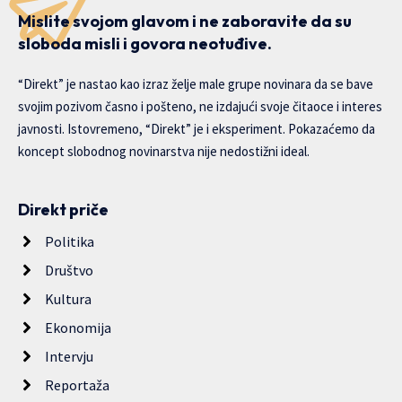
Mislite svojom glavom i ne zaboravite da su
sloboda misli i govora neotuđive.
“Direkt” je nastao kao izraz želje male grupe novinara da se bave
svojim pozivom časno i pošteno, ne izdajući svoje čitaoce i interes
javnosti. Istovremeno, “Direkt” je i eksperiment. Pokazaćemo da
koncept slobodnog novinarstva nije nedostižni ideal.
Direkt priče
Politika
Društvo
Kultura
Ekonomija
Intervju
Reportaža