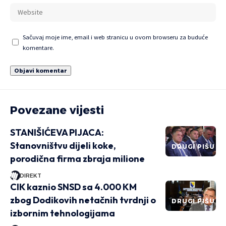
Sačuvaj moje ime, email i web stranicu u ovom browseru za buduće
komentare.
Povezane vijesti
STANIŠIĆEVA PIJACA:
Stanovništvu dijeli koke,
DRUGI PIŠU
porodična firma zbraja milione
DIREKT
CIK kaznio SNSD sa 4.000 KM
zbog Dodikovih netačnih tvrdnji o
DRUGI PIŠU
izbornim tehnologijama