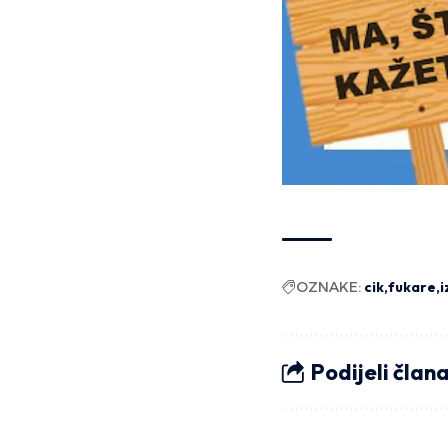
OZNAKE:
cik
fukare
i
Podijeli član