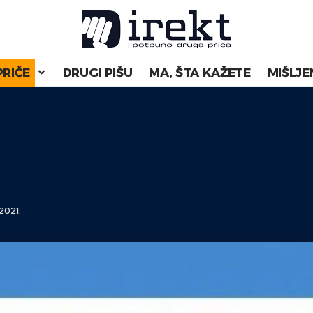
PRIČE
DRUGI PIŠU
MA, ŠTA KAŽETE
MIŠLJE
2021.