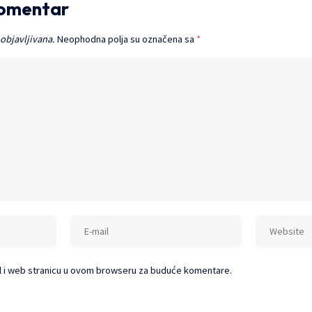
komentar
 objavljivana.
Neophodna polja su označena sa
*
l i web stranicu u ovom browseru za buduće komentare.