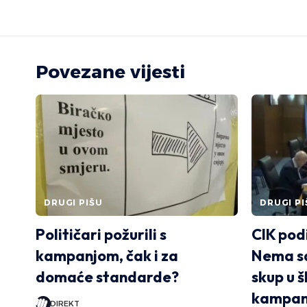
Povezane vijesti
DRUGI PIŠU
DRUGI PI
Političari požurili s
CIK pod
kampanjom, čak i za
Nema sa
domaće standarde?
skup u š
kampanj
DIREKT