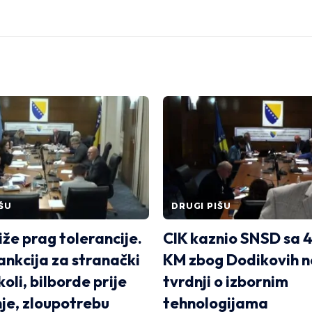
ŠU
DRUGI PIŠU
iže prag tolerancije.
CIK kaznio SNSD sa 
nkcija za stranački
KM zbog Dodikovih n
koli, bilborde prije
tvrdnji o izbornim
e, zloupotrebu
tehnologijama