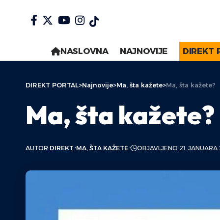
NASLOVNA
NAJNOVIJE
DIREKT 
DIREKT PORTAL
>
Najnovije
>
Ma, šta kažete
>
Ma, šta kažete?
Ma, šta kažete?
AUTOR:
DIREKT
MA, ŠTA KAŽETE
OBJAVLJENO 21. JANUARA 