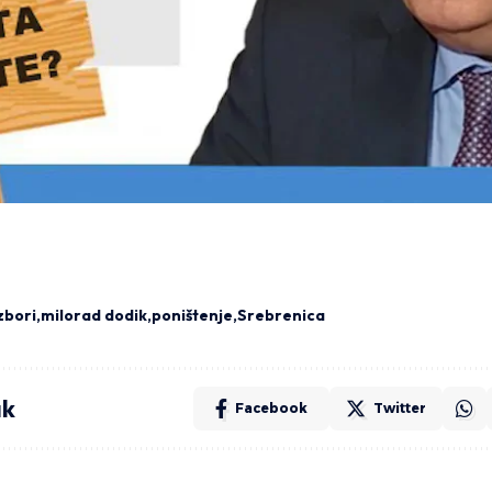
zbori
milorad dodik
poništenje
Srebrenica
ak
Facebook
Twitter