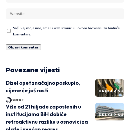
Sačuvaj moje ime, email i web stranicu u ovom browseru za buduće
komentare.
Povezane vijesti
Dizel opet značajno poskupio,
cijene će još rasti
DRUGI PIŠU
DIREKT
Više od 21 hiljade zaposlenih u
institucijama BiH dobiće
DRUGI PIŠU
retroaktivnu razliku u osnovici za
plate i uvećan regres