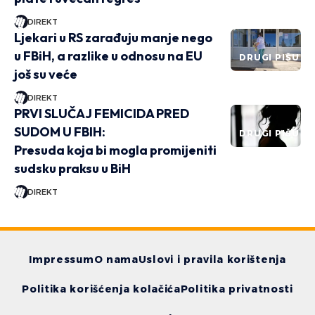
DIREKT
Ljekari u RS zarađuju manje nego
u FBiH, a razlike u odnosu na EU
DRUGI PIŠU
još su veće
DIREKT
PRVI SLUČAJ FEMICIDA PRED
SUDOM U FBIH:
DRUGI PIŠU
Presuda koja bi mogla promijeniti
sudsku praksu u BiH
DIREKT
Impressum
O nama
Uslovi i pravila korištenja
Politika korišćenja kolačića
Politika privatnosti