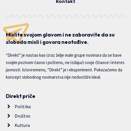
Kontakt
Mislite svojom glavom i ne zaboravite da su
sloboda misli i govora neotuđive.
“Direkt” je nastao kao izraz želje male grupe novinara da se bave
svojim pozivom časno i pošteno, ne izdajući svoje čitaoce i interes
javnosti. Istovremeno, “Direkt” je i eksperiment. Pokazaćemo da
koncept slobodnog novinarstva nije nedostižni ideal.
Direkt priče
Politika
Društvo
Kultura