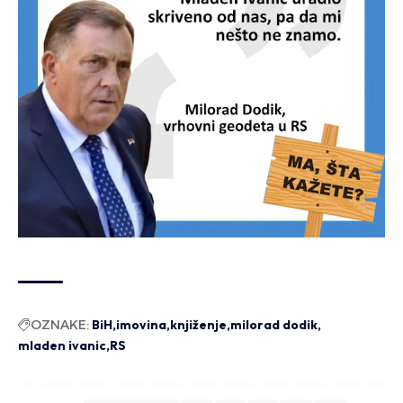
OZNAKE:
BiH
imovina
knjiženje
milorad dodik
mladen ivanic
RS