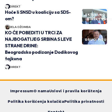
DIREKT
Hoće li SNSD u koaliciju sa SDS-
AKTUELNO
om?
DIREKT PRIČ
JELA DŽOMBA
KO ĆE POBEDITI U TRCI ZA
NAJBOGATIJEG SRBINA S LEVE
DRUGI PIŠU
STRANE DRINE:
Beogradsko podizanje Dodikovog
tajkuna
DIREKT
Impressum
O nama
Uslovi i pravila korištenja
Politika korišćenja kolačića
Politika privatnosti
Kontakt