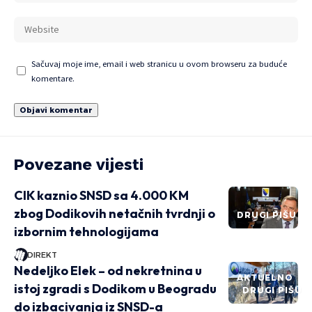
Sačuvaj moje ime, email i web stranicu u ovom browseru za buduće
komentare.
Povezane vijesti
CIK kaznio SNSD sa 4.000 KM
zbog Dodikovih netačnih tvrdnji o
DRUGI PIŠU
izbornim tehnologijama
DIREKT
Nedeljko Elek – od nekretnina u
AKTUELNO
istoj zgradi s Dodikom u Beogradu
DRUGI PIŠU
do izbacivanja iz SNSD-a