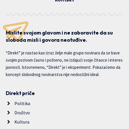
Mislite svojom glavom i ne zaboravite da su
sloboda misli i govora neotuđive.
“Direkt” je nastao kao izraz želje male grupe novinara da se bave
svojim pozivom časno i pošteno, ne izdajući svoje čitaoce i interes
javnosti. Istovremeno, “Direkt” je i eksperiment. Pokazaćemo da
koncept slobodnog novinarstva nije nedostižni ideal.
Direkt priče
Politika
Društvo
Kultura