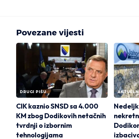
Povezane vijesti
DRUGI PIŠU
AKTUEL
CIK kaznio SNSD sa 4.000
Nedeljk
KM zbog Dodikovih netačnih
nekretni
tvrdnji o izbornim
Dodiko
tehnologijama
izbaciv