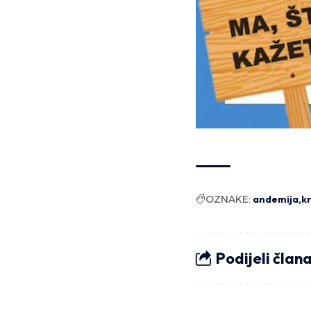
OZNAKE:
andemija
kr
Podijeli član