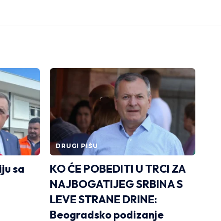
DRUGI PIŠU
iju sa
KO ĆE POBEDITI U TRCI ZA
NAJBOGATIJEG SRBINA S
LEVE STRANE DRINE:
Beogradsko podizanje