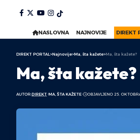
NASLOVNA
NAJNOVIJE
DIREKT 
DIREKT PORTAL
>
Najnovije
>
Ma, šta kažete
>
Ma, šta kažete?
Ma, šta kažete?
AUTOR:
DIREKT
MA, ŠTA KAŽETE
OBJAVLJENO 25. OKTOBRA