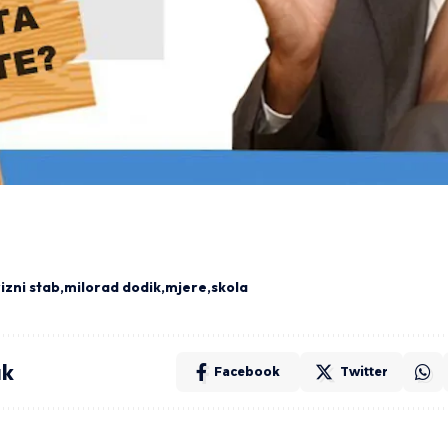
izni stab
milorad dodik
mjere
skola
ak
Facebook
Twitter