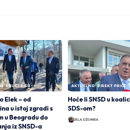
NO
DRUGI PIŠU
AKTUELNO
DIREKT PRIČE
o Elek – od
Hoće li SNSD u koalic
na u istoj zgradi s
SDS-om?
m u Beogradu do
JELA DŽOMBA
anja iz SNSD-a