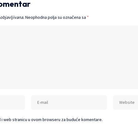
komentar
 objavljivana.
Neophodna polja su označena sa
*
l i web stranicu u ovom browseru za buduće komentare.