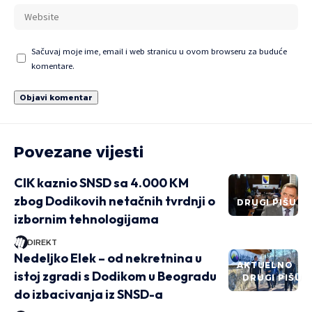
Sačuvaj moje ime, email i web stranicu u ovom browseru za buduće
komentare.
Povezane vijesti
CIK kaznio SNSD sa 4.000 KM
zbog Dodikovih netačnih tvrdnji o
DRUGI PIŠU
izbornim tehnologijama
DIREKT
Nedeljko Elek – od nekretnina u
AKTUELNO
istoj zgradi s Dodikom u Beogradu
DRUGI PIŠU
do izbacivanja iz SNSD-a