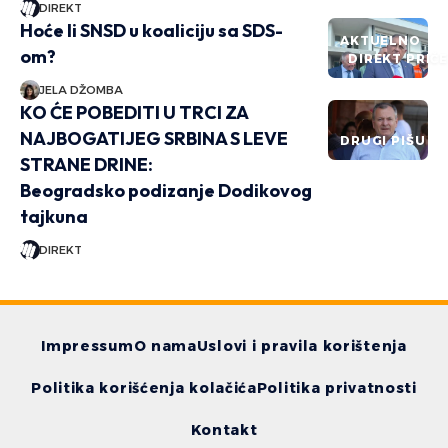
DIREKT
Hoće li SNSD u koaliciju sa SDS-
AKTUELNO
om?
DIREKT PRIČ
JELA DŽOMBA
KO ĆE POBEDITI U TRCI ZA
NAJBOGATIJEG SRBINA S LEVE
DRUGI PIŠU
STRANE DRINE:
Beogradsko podizanje Dodikovog
tajkuna
DIREKT
Impressum
O nama
Uslovi i pravila korištenja
Politika korišćenja kolačića
Politika privatnosti
Kontakt