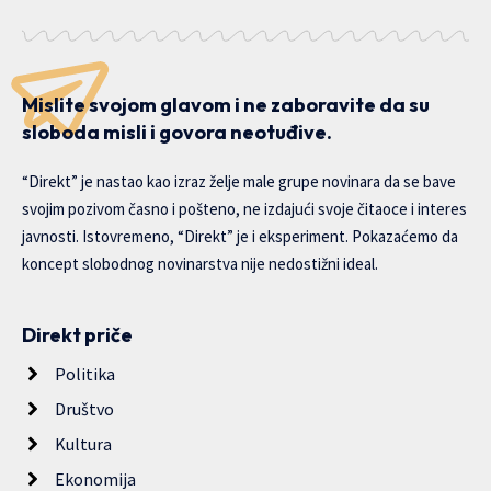
Mislite svojom glavom i ne zaboravite da su
sloboda misli i govora neotuđive.
“Direkt” je nastao kao izraz želje male grupe novinara da se bave
svojim pozivom časno i pošteno, ne izdajući svoje čitaoce i interes
javnosti. Istovremeno, “Direkt” je i eksperiment. Pokazaćemo da
koncept slobodnog novinarstva nije nedostižni ideal.
Direkt priče
Politika
Društvo
Kultura
Ekonomija