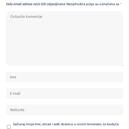
Vaša email adresa neće biti objavljivana.
Neophodna polja su označena sa
*
Sačuvaj moje ime, email i web stranicu u ovom browseru za buduće