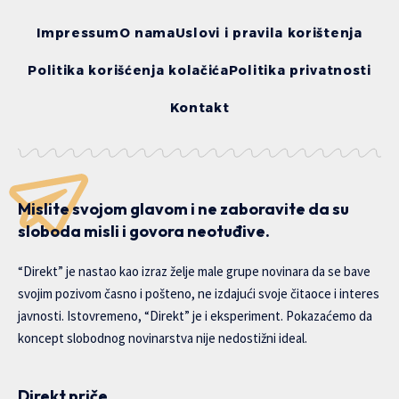
Impressum
O nama
Uslovi i pravila korištenja
Politika korišćenja kolačića
Politika privatnosti
Kontakt
Mislite svojom glavom i ne zaboravite da su
sloboda misli i govora neotuđive.
“Direkt” je nastao kao izraz želje male grupe novinara da se bave
svojim pozivom časno i pošteno, ne izdajući svoje čitaoce i interes
javnosti. Istovremeno, “Direkt” je i eksperiment. Pokazaćemo da
koncept slobodnog novinarstva nije nedostižni ideal.
Direkt priče