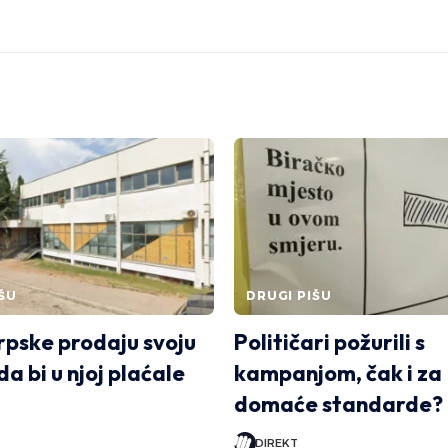
ŠU
DRUGI PIŠU
rpske prodaju svoju
Političari požurili s
a bi u njoj plaćale
kampanjom, čak i za
domaće standarde?
DIREKT