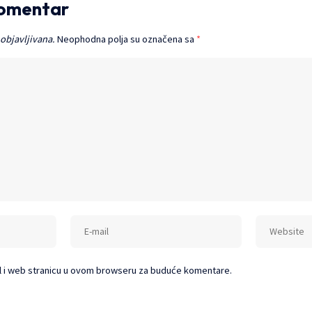
komentar
 objavljivana.
Neophodna polja su označena sa
*
l i web stranicu u ovom browseru za buduće komentare.