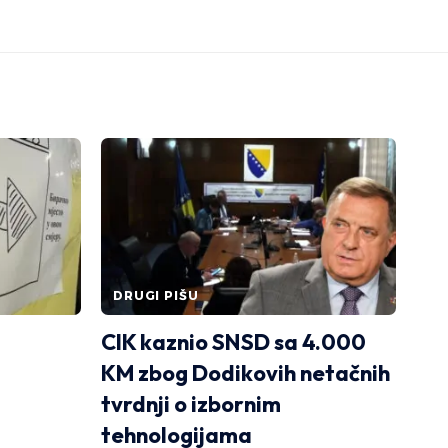
DRUGI PIŠU
CIK kaznio SNSD sa 4.000
KM zbog Dodikovih netačnih
tvrdnji o izbornim
tehnologijama