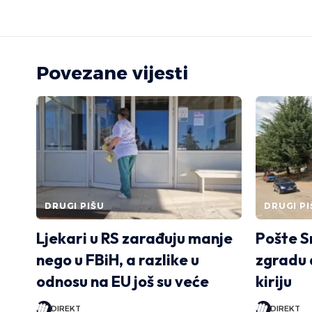
Povezane vijesti
DRUGI PIŠU
DRUGI PI
Ljekari u RS zarađuju manje
Pošte S
nego u FBiH, a razlike u
zgradu d
odnosu na EU još su veće
kiriju
DIREKT
DIREKT