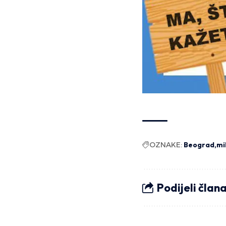
OZNAKE:
Beograd
mi
Podijeli član