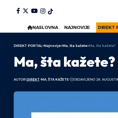
NASLOVNA
NAJNOVIJE
DIREKT 
DIREKT PORTAL
>
Najnovije
>
Ma, šta kažete
>
Ma, šta kažete?
Ma, šta kažete?
AUTOR:
DIREKT
MA, ŠTA KAŽETE
OBJAVLJENO 26. AUGUSTA