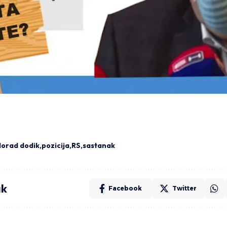
lorad dodik
pozicija
RS
sastanak
ak
Facebook
Twitter