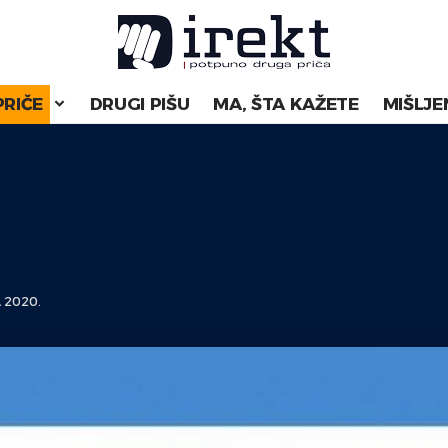
PRIČE
DRUGI PIŠU
MA, ŠTA KAŽETE
MIŠLJE
 2020.