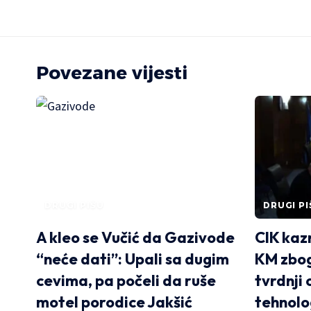
Povezane vijesti
DRUGI PIŠU
DRUGI PI
A kleo se Vučić da Gazivode
CIK kaz
“neće dati”: Upali sa dugim
KM zbog
cevima, pa počeli da ruše
tvrdnji 
motel porodice Jakšić
tehnol