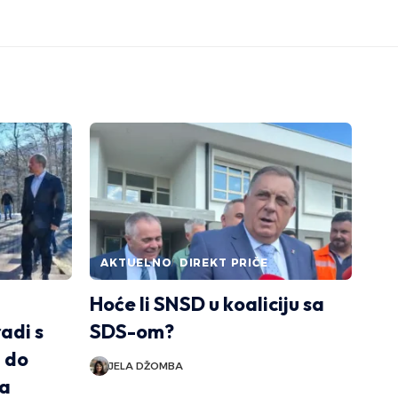
AKTUELNO
DIREKT PRIČE
Hoće li SNSD u koaliciju sa
radi s
SDS-om?
 do
JELA DŽOMBA
-a