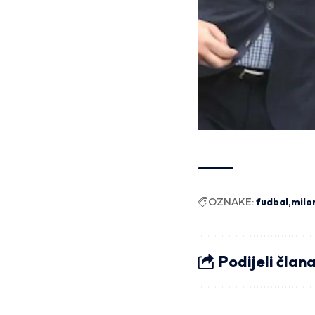
OZNAKE:
fudbal
milo
Podijeli član