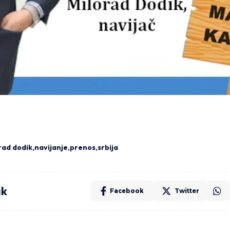
rad dodik
navijanje
prenos
srbija
ak
Facebook
Twitter