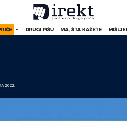
PRIČE
DRUGI PIŠU
MA, ŠTA KAŽETE
MIŠLJE
A 2022.