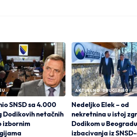
ŠU
AKTUELNO
DRUGI PIŠU
nio SNSD sa 4.000
Nedeljko Elek – od
 Dodikovih netačnih
nekretnina u istoj zg
o izbornim
Dodikom u Beogradu
ogijama
izbacivanja iz SNSD