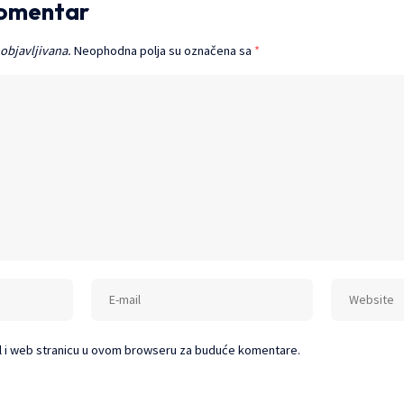
komentar
 objavljivana.
Neophodna polja su označena sa
*
l i web stranicu u ovom browseru za buduće komentare.