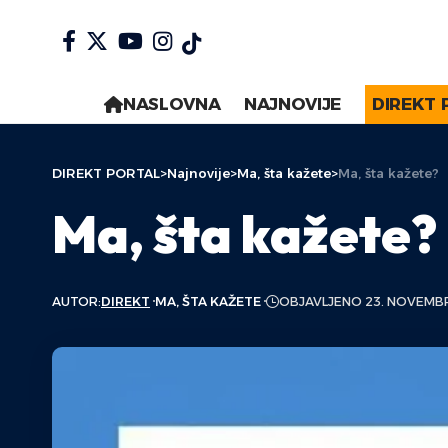
NASLOVNA
NAJNOVIJE
DIREKT 
DIREKT PORTAL
>
Najnovije
>
Ma, šta kažete
>
Ma, šta kažete?
Ma, šta kažete?
AUTOR:
DIREKT
MA, ŠTA KAŽETE
OBJAVLJENO 23. NOVEMBR