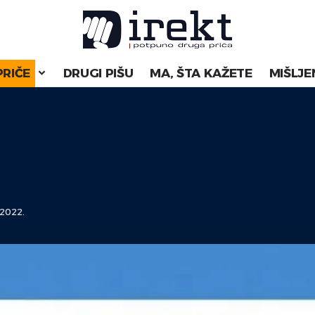
PRIČE
DRUGI PIŠU
MA, ŠTA KAŽETE
MIŠLJE
2022.