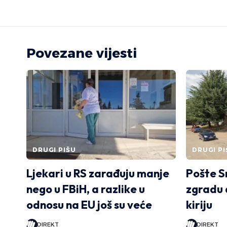
Povezane vijesti
DRUGI PIŠU
DRUGI PI
Ljekari u RS zarađuju manje
Pošte S
nego u FBiH, a razlike u
zgradu d
odnosu na EU još su veće
kiriju
DIREKT
DIREKT