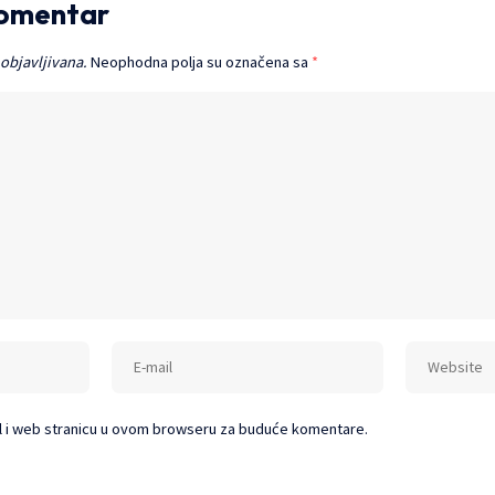
komentar
 objavljivana.
Neophodna polja su označena sa
*
l i web stranicu u ovom browseru za buduće komentare.