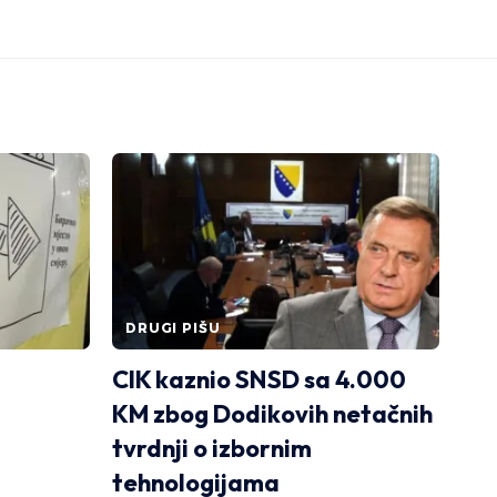
DRUGI PIŠU
CIK kaznio SNSD sa 4.000
KM zbog Dodikovih netačnih
tvrdnji o izbornim
tehnologijama