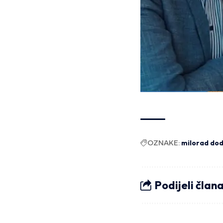
OZNAKE:
milorad dod
Podijeli član