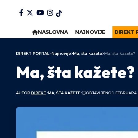
NASLOVNA
NAJNOVIJE
DIREKT 
DIREKT PORTAL
>
Najnovije
>
Ma, šta kažete
>
Ma, šta kažete?
Ma, šta kažete?
AUTOR:
DIREKT
MA, ŠTA KAŽETE
OBJAVLJENO 1. FEBRUARA 