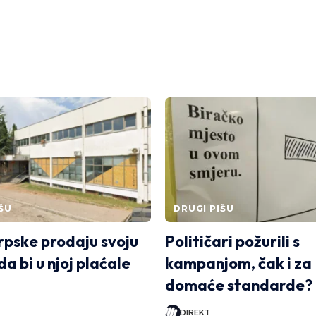
ŠU
DRUGI PIŠU
rpske prodaju svoju
Političari požurili s
a bi u njoj plaćale
kampanjom, čak i za
domaće standarde?
DIREKT