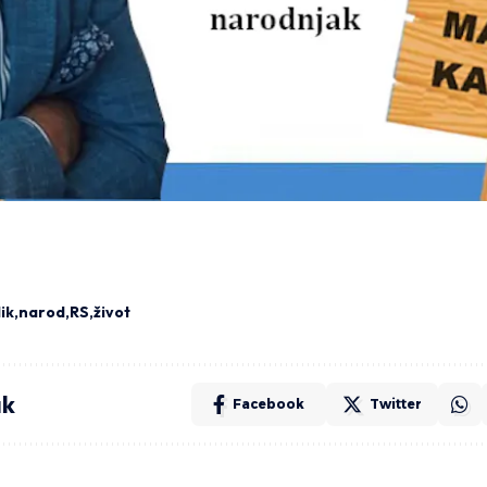
ik
narod
RS
život
ak
Facebook
Twitter