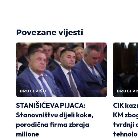
Povezane vijesti
DRUGI PIŠU
DRUGI PI
STANIŠIĆEVA PIJACA:
CIK kaz
Stanovništvu dijeli koke,
KM zbog
porodična firma zbraja
tvrdnji 
milione
tehnol