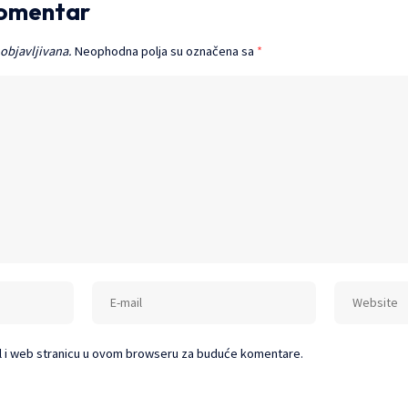
komentar
 objavljivana.
Neophodna polja su označena sa
*
l i web stranicu u ovom browseru za buduće komentare.