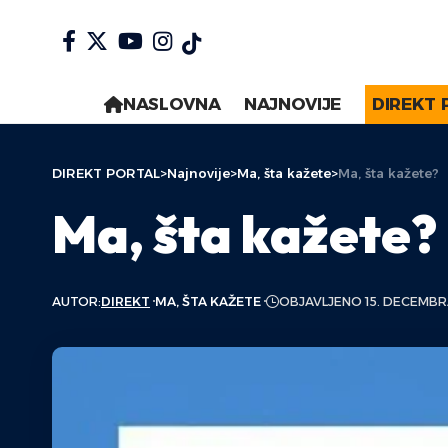
NASLOVNA
NAJNOVIJE
DIREKT 
DIREKT PORTAL
>
Najnovije
>
Ma, šta kažete
>
Ma, šta kažete?
Ma, šta kažete?
AUTOR:
DIREKT
MA, ŠTA KAŽETE
OBJAVLJENO 15. DECEMBRA