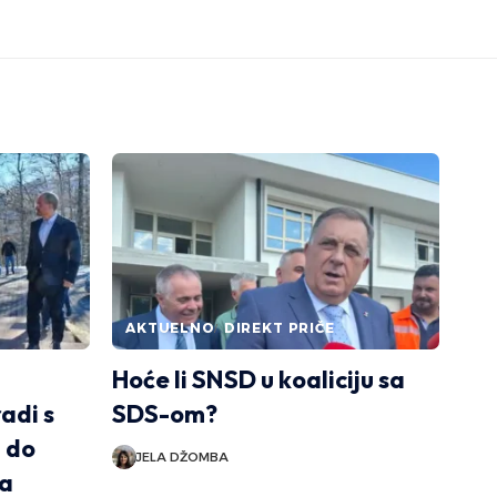
AKTUELNO
DIREKT PRIČE
Hoće li SNSD u koaliciju sa
radi s
SDS-om?
 do
JELA DŽOMBA
-a