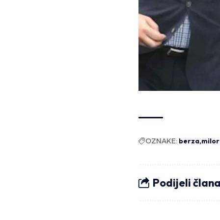
OZNAKE:
berza
milor
Podijeli član