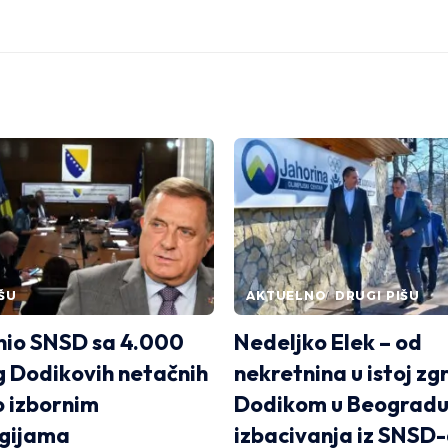
ŠU
AKTUELNO
DRUGI PIŠU
nio SNSD sa 4.000
Nedeljko Elek – od
 Dodikovih netačnih
nekretnina u istoj zg
o izbornim
Dodikom u Beogradu
ogijama
izbacivanja iz SNSD