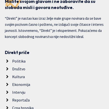
Mislite svojom glavom i ne zaboravite da su
sloboda misli i govora neotuđive.
“Direkt” je nastao kao izraz želje male grupe novinara da se bave
svojim pozivom časno i pošteno, ne izdajući svoje čitaoce i interes
javnosti. Istovremeno, “Direkt” je i eksperiment. Pokazaćemo da
koncept slobodnog novinarstva nije nedostižni ideal.
Direkt priče
Politika
Društvo
Kultura
Ekonomija
Intervju
Reportaža
Crna hronika