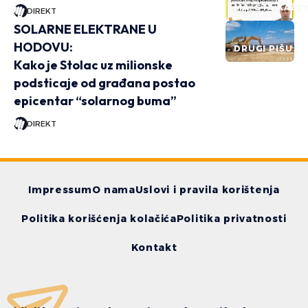
MA, ŠTA KAŽE
DIREKT
SOLARNE ELEKTRANE U
HODOVU:
DRUGI PIŠU
Kako je Stolac uz milionske
podsticaje od građana postao
epicentar “solarnog buma”
DIREKT
Impressum
O nama
Uslovi i pravila korištenja
Politika korišćenja kolačića
Politika privatnosti
Kontakt