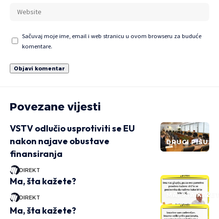
Sačuvaj moje ime, email i web stranicu u ovom browseru za buduće
komentare.
Povezane vijesti
VSTV odlučio usprotiviti se EU
nakon najave obustave
DRUGI PIŠU
finansiranja
DIREKT
Ma, šta kažete?
MA, ŠTA KAŽE
DIREKT
Ma, šta kažete?