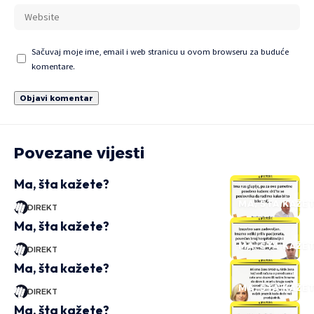
Sačuvaj moje ime, email i web stranicu u ovom browseru za buduće
komentare.
Povezane vijesti
Ma, šta kažete?
MA, ŠTA KAŽE
DIREKT
Ma, šta kažete?
MA, ŠTA KAŽE
DIREKT
Ma, šta kažete?
MA, ŠTA KAŽE
DIREKT
Ma, šta kažete?