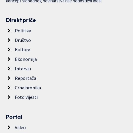
koncept slobodnog novinarstva nije nedostižni ideal.
Direkt priče
Politika
Društvo
Kultura
Ekonomija
Intervju
Reportaža
Crna hronika
Foto vijesti
Portal
Video