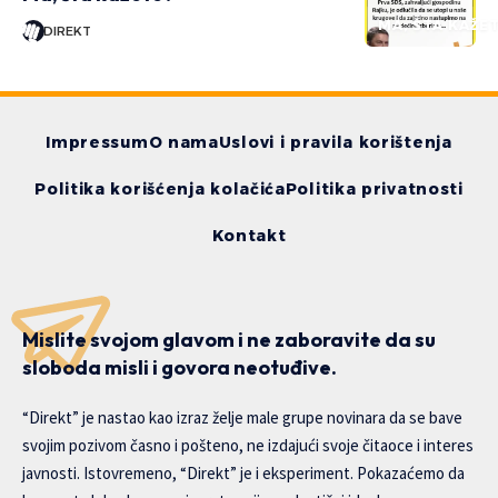
MA, ŠTA KAŽE
DIREKT
Impressum
O nama
Uslovi i pravila korištenja
Politika korišćenja kolačića
Politika privatnosti
Kontakt
Mislite svojom glavom i ne zaboravite da su
sloboda misli i govora neotuđive.
“Direkt” je nastao kao izraz želje male grupe novinara da se bave
svojim pozivom časno i pošteno, ne izdajući svoje čitaoce i interes
javnosti. Istovremeno, “Direkt” je i eksperiment. Pokazaćemo da