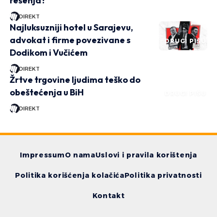
rešenja?
DIREKT
Najluksuzniji hotel u Sarajevu,
advokat i firme povezivane s
DRUGI PIŠU
Dodikom i Vučićem
DIREKT
Žrtve trgovine ljudima teško do
obeštećenja u BiH
DRUGI PIŠU
DIREKT
Impressum
O nama
Uslovi i pravila korištenja
Politika korišćenja kolačića
Politika privatnosti
Kontakt