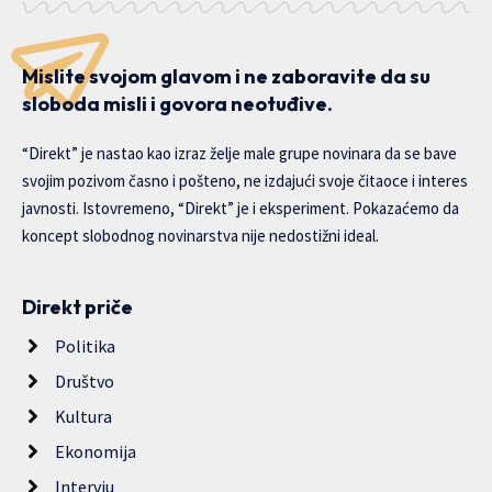
Mislite svojom glavom i ne zaboravite da su
sloboda misli i govora neotuđive.
“Direkt” je nastao kao izraz želje male grupe novinara da se bave
svojim pozivom časno i pošteno, ne izdajući svoje čitaoce i interes
javnosti. Istovremeno, “Direkt” je i eksperiment. Pokazaćemo da
koncept slobodnog novinarstva nije nedostižni ideal.
Direkt priče
Politika
Društvo
Kultura
Ekonomija
Intervju