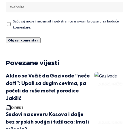
Sačuvaj moje ime, email i web stranicu u ovom browseru za buduće
komentare.
Povezane vijesti
A kleo se Vučić da Gazivode “neće
dati”: Upali sa dugim cevima, pa
DRUGI PIŠU
počeli da ruše motel porodice
Jakšić
DIREKT
Sudovi na severu Kosova i dalje
bez srpskih sudija i tužilaca: Ima li
DRUGI PIŠU