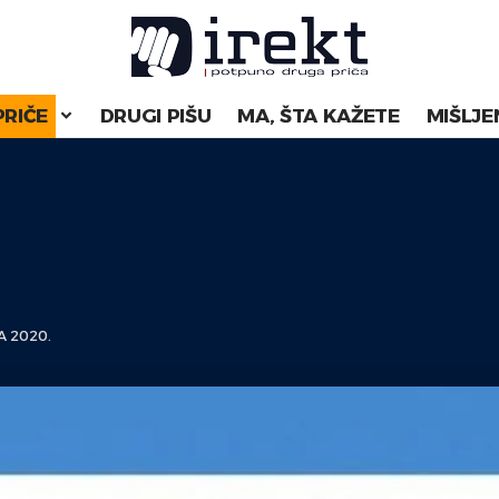
PRIČE
DRUGI PIŠU
MA, ŠTA KAŽETE
MIŠLJE
A 2020.