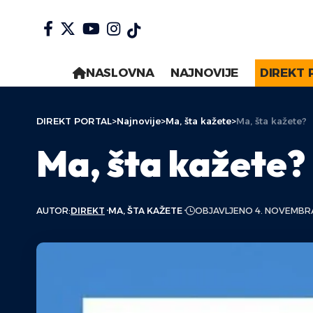
NASLOVNA
NAJNOVIJE
DIREKT 
DIREKT PORTAL
>
Najnovije
>
Ma, šta kažete
>
Ma, šta kažete?
Ma, šta kažete?
AUTOR:
DIREKT
MA, ŠTA KAŽETE
OBJAVLJENO 4. NOVEMBR