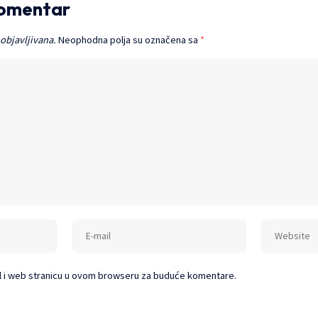
komentar
 objavljivana.
Neophodna polja su označena sa
*
l i web stranicu u ovom browseru za buduće komentare.