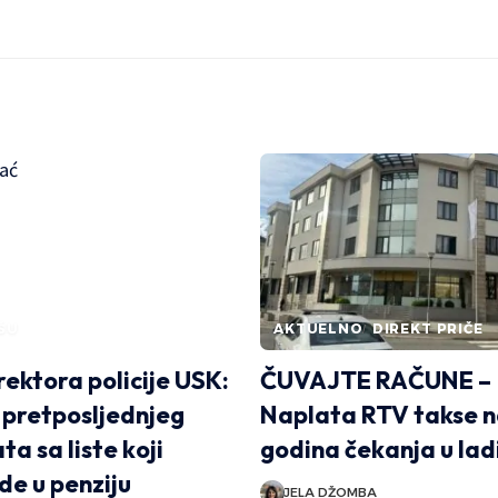
ŠU
AKTUELNO
DIREKT PRIČE
rektora policije USK:
ČUVAJTE RAČUNE –
i pretposljednjeg
Naplata RTV takse n
a sa liste koji
godina čekanja u lad
de u penziju
JELA DŽOMBA