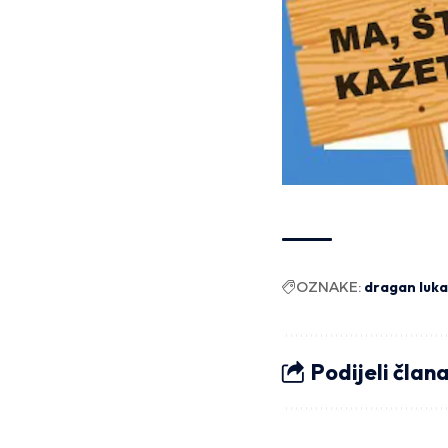
OZNAKE:
dragan luk
Podijeli član