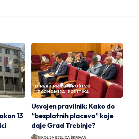
DIREKT PRIČE
DRUŠTVO
EKONOMIJA
POLITIKA
Usvojen pravilnik: Kako do
akon 13
“besplatnih placeva” koje
ici
daje Grad Trebinje?
NIKOLIJA BJELICA ŠKRIVAN