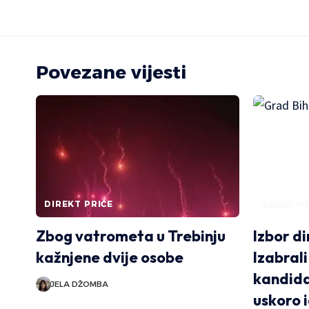
Povezane vijesti
DIREKT PRIČE
DRUGI PI
Zbog vatrometa u Trebinju
Izbor di
kažnjene dvije osobe
Izabral
kandidat
JELA DŽOMBA
uskoro i