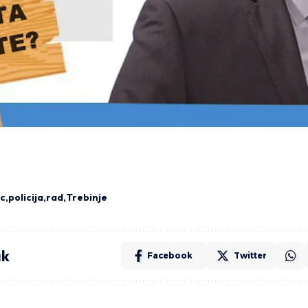
ac
policija
rad
Trebinje
ak
Facebook
Twitter