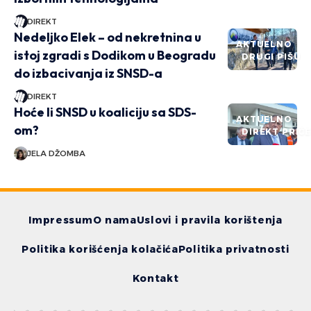
DIREKT
Nedeljko Elek – od nekretnina u
AKTUELNO
istoj zgradi s Dodikom u Beogradu
DRUGI PIŠU
do izbacivanja iz SNSD-a
DIREKT
Hoće li SNSD u koaliciju sa SDS-
AKTUELNO
om?
DIREKT PRIČ
JELA DŽOMBA
Impressum
O nama
Uslovi i pravila korištenja
Politika korišćenja kolačića
Politika privatnosti
Kontakt