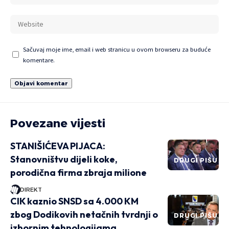
Sačuvaj moje ime, email i web stranicu u ovom browseru za buduće
komentare.
Povezane vijesti
STANIŠIĆEVA PIJACA:
Stanovništvu dijeli koke,
DRUGI PIŠU
porodična firma zbraja milione
DIREKT
CIK kaznio SNSD sa 4.000 KM
zbog Dodikovih netačnih tvrdnji o
DRUGI PIŠU
izbornim tehnologijama