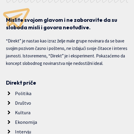
Mislite svojom glavom i ne zaboravite da su
sloboda misli i govora neotuđive.
“Direkt” je nastao kao izraz želje male grupe novinara da se bave
svojim pozivom časno i pošteno, ne izdajući svoje čitaoce i interes
javnosti. Istovremeno, “Direkt” je i eksperiment. Pokazaćemo da
koncept slobodnog novinarstva nije nedostižni ideal.
Direkt priče
Politika
Društvo
Kultura
Ekonomija
Intervju