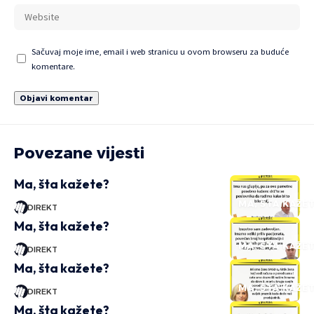
Sačuvaj moje ime, email i web stranicu u ovom browseru za buduće
komentare.
Povezane vijesti
Ma, šta kažete?
MA, ŠTA KAŽE
DIREKT
Ma, šta kažete?
MA, ŠTA KAŽE
DIREKT
Ma, šta kažete?
MA, ŠTA KAŽE
DIREKT
Ma, šta kažete?