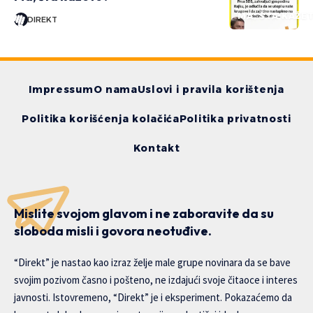
MA, ŠTA KAŽE
DIREKT
Impressum
O nama
Uslovi i pravila korištenja
Politika korišćenja kolačića
Politika privatnosti
Kontakt
Mislite svojom glavom i ne zaboravite da su
sloboda misli i govora neotuđive.
“Direkt” je nastao kao izraz želje male grupe novinara da se bave
svojim pozivom časno i pošteno, ne izdajući svoje čitaoce i interes
javnosti. Istovremeno, “Direkt” je i eksperiment. Pokazaćemo da