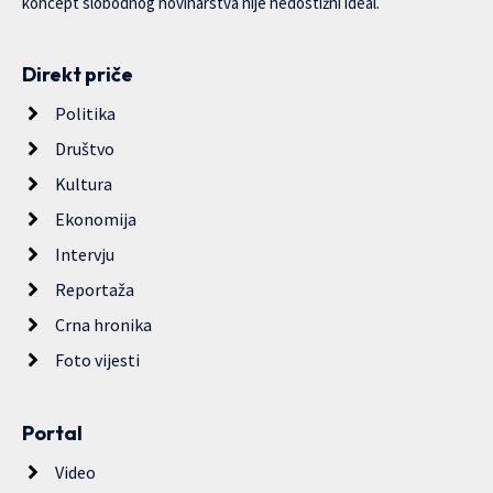
koncept slobodnog novinarstva nije nedostižni ideal.
Direkt priče
Politika
Društvo
Kultura
Ekonomija
Intervju
Reportaža
Crna hronika
Foto vijesti
Portal
Video