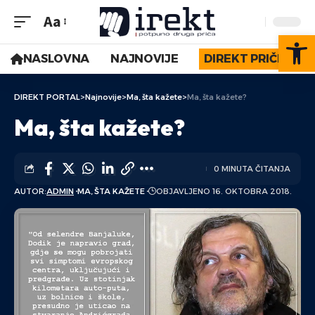
Aa
Op
NASLOVNA
NAJNOVIJE
DIREKT PRIČE
DIREKT PORTAL
>
Najnovije
>
Ma, šta kažete
>
Ma, šta kažete?
Ma, šta kažete?
0 MINUTA ČITANJA
AUTOR:
ADMIN
MA, ŠTA KAŽETE
OBJAVLJENO 16. OKTOBRA 2018.