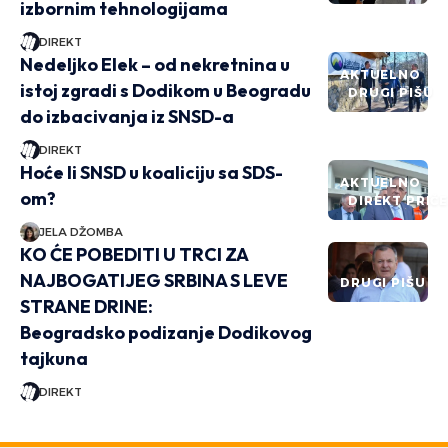
izbornim tehnologijama
DIREKT
Nedeljko Elek – od nekretnina u
AKTUELNO
istoj zgradi s Dodikom u Beogradu
DRUGI PIŠU
do izbacivanja iz SNSD-a
DIREKT
Hoće li SNSD u koaliciju sa SDS-
AKTUELNO
om?
DIREKT PRIČ
JELA DŽOMBA
KO ĆE POBEDITI U TRCI ZA
NAJBOGATIJEG SRBINA S LEVE
DRUGI PIŠU
STRANE DRINE:
Beogradsko podizanje Dodikovog
tajkuna
DIREKT