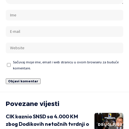
Sačuvaj moje ime, email i web stranicu u ovom browseru za buduće
komentare.
Povezane vijesti
CIK kaznio SNSD sa 4.000 KM
zbog Dodikovih netačnih tvrdnji o
DRUGI PIŠU