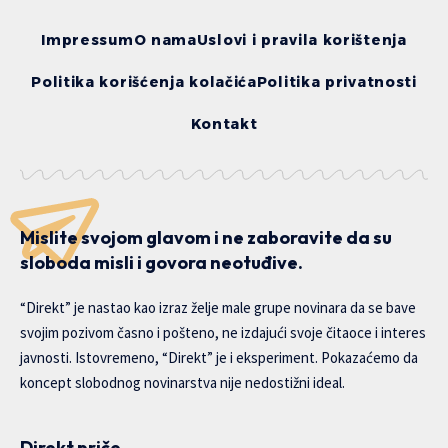
Impressum
O nama
Uslovi i pravila korištenja
Politika korišćenja kolačića
Politika privatnosti
Kontakt
Mislite svojom glavom i ne zaboravite da su
sloboda misli i govora neotuđive.
“Direkt” je nastao kao izraz želje male grupe novinara da se bave
svojim pozivom časno i pošteno, ne izdajući svoje čitaoce i interes
javnosti. Istovremeno, “Direkt” je i eksperiment. Pokazaćemo da
koncept slobodnog novinarstva nije nedostižni ideal.
Direkt priče