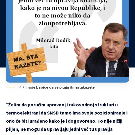
📌📌I moje babice da se pitaju #mastakazete
“
Želim da poručim upravnoj i rukovodnoj strukturi u
termoelektrani da SNSD tamo ima svoje pozicioniranje i
ono će biti urađeno kako je i dogovoreno. To nije ničiji
plijen, ne mogu da upravljaju jedni već tu upravlja