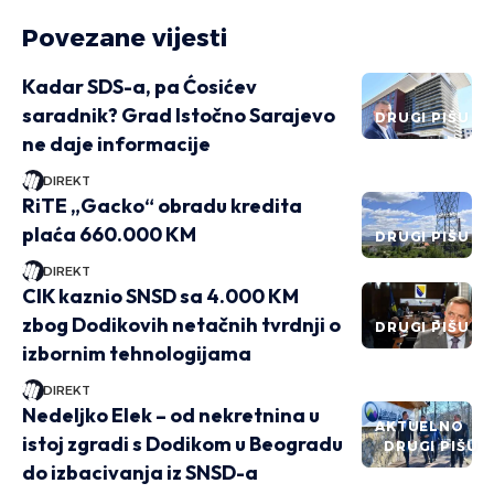
Povezane vijesti
Kadar SDS-a, pa Ćosićev
saradnik? Grad Istočno Sarajevo
DRUGI PIŠU
ne daje informacije
DIREKT
RiTE „Gacko“ obradu kredita
plaća 660.000 KM
DRUGI PIŠU
DIREKT
CIK kaznio SNSD sa 4.000 KM
zbog Dodikovih netačnih tvrdnji o
DRUGI PIŠU
izbornim tehnologijama
DIREKT
Nedeljko Elek – od nekretnina u
AKTUELNO
istoj zgradi s Dodikom u Beogradu
DRUGI PIŠU
do izbacivanja iz SNSD-a