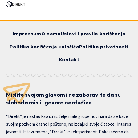
DIREKT
Impressum
O nama
Uslovi i pravila korištenja
Politika korišćenja kolačića
Politika privatnosti
Kontakt
Mislite svojom glavom i ne zaboravite da su
sloboda misli i govora neotuđive.
“Direkt” je nastao kao izraz želje male grupe novinara da se bave
svojim pozivom časno i pošteno, ne izdajući svoje čitaoce i interes
javnosti. Istovremeno, “Direkt” je i eksperiment. Pokazaćemo da