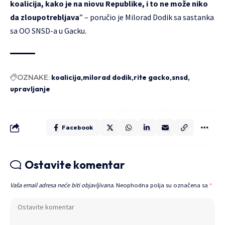
koalicija, kako je na niovu Republike, i to ne može niko
da zloupotrebljava
” – poručio je Milorad Dodik sa sastanka
sa OO SNSD-a u Gacku.
OZNAKE:
koalicija
milorad dodik
rite gacko
snsd
upravljanje
Facebook
Ostavite komentar
Vaša email adresa neće biti objavljivana.
Neophodna polja su označena sa
*