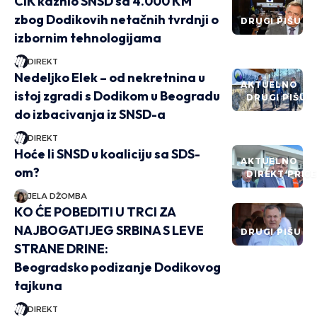
CIK kaznio SNSD sa 4.000 KM
zbog Dodikovih netačnih tvrdnji o
DRUGI PIŠU
izbornim tehnologijama
DIREKT
Nedeljko Elek – od nekretnina u
AKTUELNO
istoj zgradi s Dodikom u Beogradu
DRUGI PIŠU
do izbacivanja iz SNSD-a
DIREKT
Hoće li SNSD u koaliciju sa SDS-
AKTUELNO
om?
DIREKT PRIČ
JELA DŽOMBA
KO ĆE POBEDITI U TRCI ZA
NAJBOGATIJEG SRBINA S LEVE
DRUGI PIŠU
STRANE DRINE:
Beogradsko podizanje Dodikovog
tajkuna
DIREKT