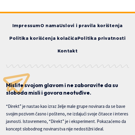
Impressum
O nama
Uslovi i pravila korištenja
Politika korišćenja kolačića
Politika privatnosti
Kontakt
Mislite svojom glavom i ne zaboravite da su
sloboda misli i govora neotuđive.
“Direkt” je nastao kao izraz želje male grupe novinara da se bave
svojim pozivom časno i pošteno, ne izdajući svoje čitaoce i interes
javnosti. Istovremeno, “Direkt” je i eksperiment. Pokazaćemo da
koncept slobodnog novinarstva nije nedostižni ideal.