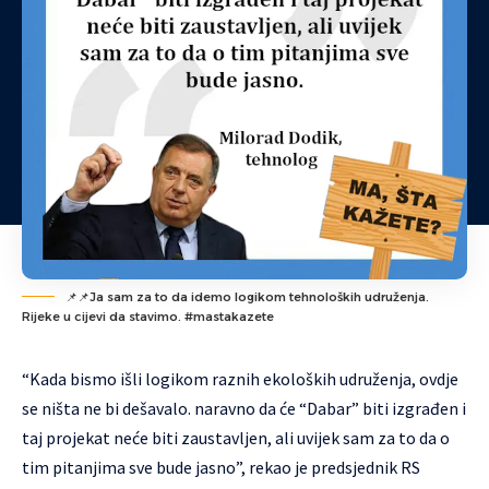
📌📌Ja sam za to da idemo logikom tehnoloških udruženja.
Rijeke u cijevi da stavimo. #mastakazete
“Kada bismo išli logikom raznih ekoloških udruženja, ovdje
se ništa ne bi dešavalo. naravno da će “Dabar” biti izgrađen i
taj projekat neće biti zaustavljen, ali uvijek sam za to da o
tim pitanjima sve bude jasno”, rekao je predsjednik RS