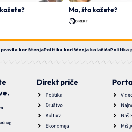
 kažete?
Ma, šta kažete?
DIREKT
i pravila korištenja
Politika korišćenja kolačića
Politika 
te
Direkt priče
Porta
ve.
Politika
Vide
Društvo
Najn
im
Kultura
Naše
bodnog
Ekonomija
Mišlj