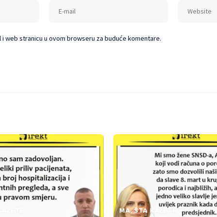
l i web stranicu u ovom browseru za buduće komentare.
KAŽETE
MA, ŠTA KAŽETE