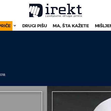
PRIČE
DRUGI PIŠU
MA, ŠTA KAŽETE
MIŠLJE
018.