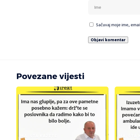
Sačuvaj moje ime, emai
Povezane vijesti
MA, ŠTA KAŽETE
MA, ŠTA 