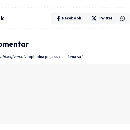
ak
Facebook
Twitter
komentar
 objavljivana.
Neophodna polja su označena sa
*