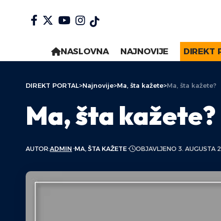
NASLOVNA
NAJNOVIJE
DIREKT 
DIREKT PORTAL
>
Najnovije
>
Ma, šta kažete
>
Ma, šta kažete?
Ma, šta kažete?
AUTOR:
ADMIN
MA, ŠTA KAŽETE
OBJAVLJENO 3. AUGUSTA 2