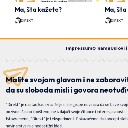
Ma, šta kažete?
Ma, šta
DIREKT
DIREKT
Impressum
O nama
Uslovi 
Mislite svojom glavom i ne zaboravi
da su sloboda misli i govora neotuđi
“Direkt” je nastao kao izraz želje male grupe novinara da se bave svoj
pozivom časno i pošteno, ne izdajući svoje čitaoce i interes javnosti.
Istovremeno, “Direkt” je i eksperiment. Pokazaćemo da koncept slo
novinarstva nije nedostižni ideal.