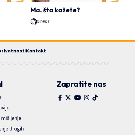
Ma, šta kažete?
DIREKT
privatnosti
Kontakt
l
Zapratite nas
o
ovije
 mišljenje
enje drugih