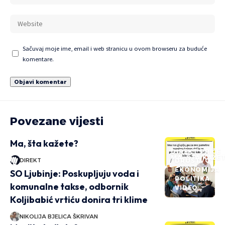
Sačuvaj moje ime, email i web stranicu u ovom browseru za buduće
komentare.
Povezane vijesti
Ma, šta kažete?
DIREKT PRIČE
MA, ŠTA KAŽE
DIREKT
DRUŠTVO
EKONOMIJA
SO Ljubinje: Poskupljuju voda i
POLITIKA
komunalne takse, odbornik
VIDEO
Koljibabić vrtiću donira tri klime
NIKOLIJA BJELICA ŠKRIVAN