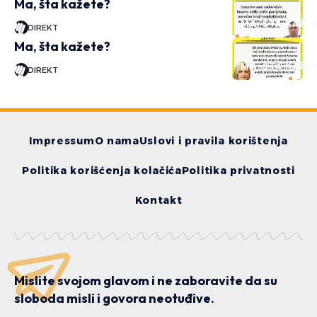
Ma, šta kažete?
MA, ŠTA KAŽE
DIREKT
Ma, šta kažete?
MA, ŠTA KAŽE
DIREKT
Impressum
O nama
Uslovi i pravila korištenja
Politika korišćenja kolačića
Politika privatnosti
Kontakt
Mislite svojom glavom i ne zaboravite da su
sloboda misli i govora neotuđive.