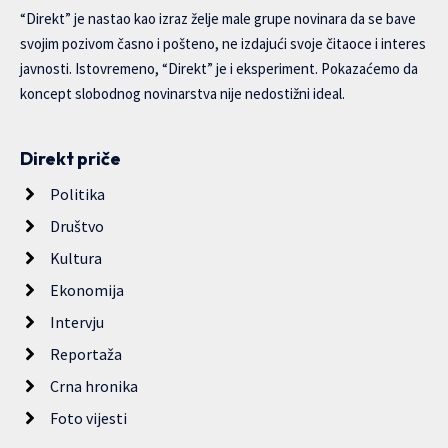
“Direkt” je nastao kao izraz želje male grupe novinara da se bave
svojim pozivom časno i pošteno, ne izdajući svoje čitaoce i interes
javnosti. Istovremeno, “Direkt” je i eksperiment. Pokazaćemo da
koncept slobodnog novinarstva nije nedostižni ideal.
Direkt priče
Politika
Društvo
Kultura
Ekonomija
Intervju
Reportaža
Crna hronika
Foto vijesti