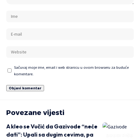
Sačuvaj moje ime, email i web stranicu u ovom browseru za buduće
komentare.
Povezane vijesti
A kleo se Vučić da Gazivode “neće
dati”: Upali sa dugim cevima, pa
DRUGI PIŠU