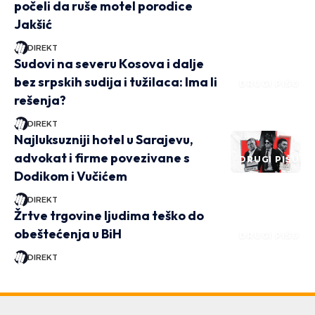
počeli da ruše motel porodice
Jakšić
DIREKT
Sudovi na severu Kosova i dalje
bez srpskih sudija i tužilaca: Ima li
DRUGI PIŠU
rešenja?
DIREKT
Najluksuzniji hotel u Sarajevu,
advokat i firme povezivane s
DRUGI PIŠU
Dodikom i Vučićem
DIREKT
Žrtve trgovine ljudima teško do
obeštećenja u BiH
DRUGI PIŠU
DIREKT