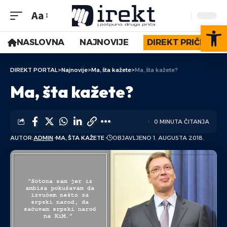
Aa
Op
NASLOVNA
NAJNOVIJE
DIREKT PRIČE
DIREKT PORTAL
>
Najnovije
>
Ma, šta kažete
>
Ma, šta kažete?
Ma, šta kažete?
0 MINUTA ČITANJA
AUTOR:
ADMIN
MA, ŠTA KAŽETE
OBJAVLJENO 1. AUGUSTA 2018.