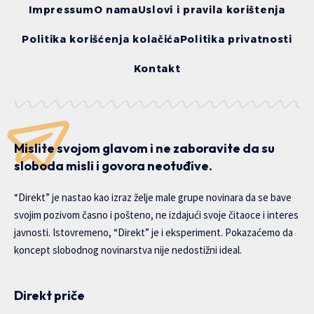
Impressum
O nama
Uslovi i pravila korištenja
Politika korišćenja kolačića
Politika privatnosti
Kontakt
Mislite svojom glavom i ne zaboravite da su
sloboda misli i govora neotuđive.
“Direkt” je nastao kao izraz želje male grupe novinara da se bave
svojim pozivom časno i pošteno, ne izdajući svoje čitaoce i interes
javnosti. Istovremeno, “Direkt” je i eksperiment. Pokazaćemo da
koncept slobodnog novinarstva nije nedostižni ideal.
Direkt priče