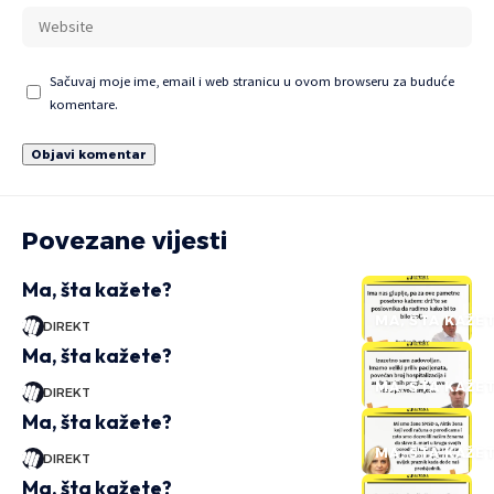
Sačuvaj moje ime, email i web stranicu u ovom browseru za buduće
komentare.
Povezane vijesti
Ma, šta kažete?
MA, ŠTA KAŽE
DIREKT
Ma, šta kažete?
MA, ŠTA KAŽE
DIREKT
Ma, šta kažete?
MA, ŠTA KAŽE
DIREKT
Ma, šta kažete?