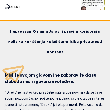
MA, ŠTA KAŽE
DIREKT
Impressum
O nama
Uslovi i pravila korištenja
Politika korišćenja kolačića
Politika privatnosti
Kontakt
Mislite svojom glavom i ne zaboravite da su
sloboda misli i govora neotuđive.
“Direkt” je nastao kao izraz želje male grupe novinara da se bave
svojim pozivom časno i pošteno, ne izdajući svoje čitaoce i interes
javnosti. Istovremeno, “Direkt” je i eksperiment. Pokazaćemo da