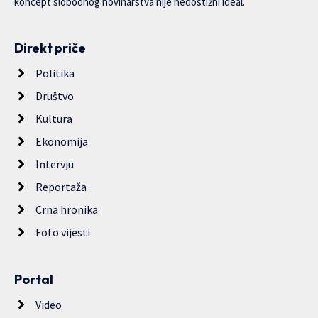
koncept slobodnog novinarstva nije nedostižni ideal.
Direkt priče
Politika
Društvo
Kultura
Ekonomija
Intervju
Reportaža
Crna hronika
Foto vijesti
Portal
Video