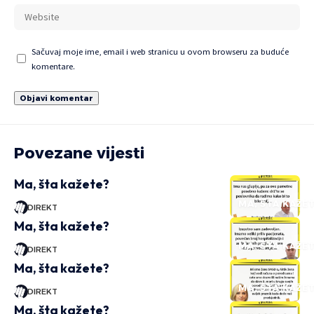
Sačuvaj moje ime, email i web stranicu u ovom browseru za buduće
komentare.
Povezane vijesti
Ma, šta kažete?
MA, ŠTA KAŽE
DIREKT
Ma, šta kažete?
MA, ŠTA KAŽE
DIREKT
Ma, šta kažete?
MA, ŠTA KAŽE
DIREKT
Ma, šta kažete?