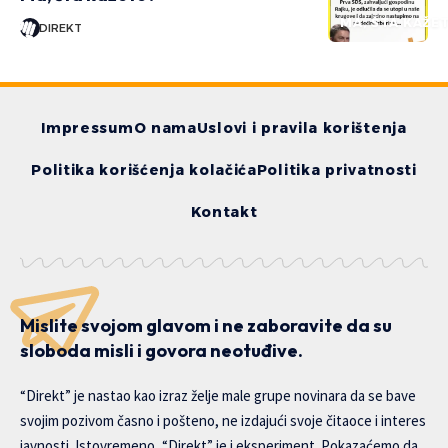
MA, ŠTA KAŽE
DIREKT
Impressum
O nama
Uslovi i pravila korištenja
Politika korišćenja kolačića
Politika privatnosti
Kontakt
Mislite svojom glavom i ne zaboravite da su
sloboda misli i govora neotuđive.
“Direkt” je nastao kao izraz želje male grupe novinara da se bave
svojim pozivom časno i pošteno, ne izdajući svoje čitaoce i interes
javnosti. Istovremeno, “Direkt” je i eksperiment. Pokazaćemo da