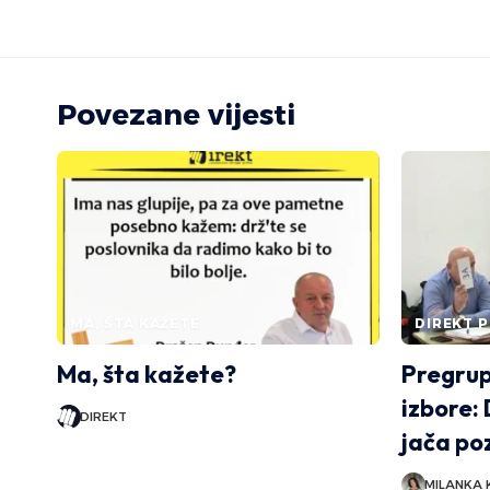
Povezane vijesti
MA, ŠTA KAŽETE
DIREKT P
Ma, šta kažete?
Pregrup
izbore:
DIREKT
jača po
MILANKA 