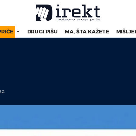
PRIČE
DRUGI PIŠU
MA, ŠTA KAŽETE
MIŠLJE
22.