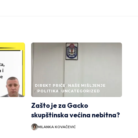
DIREKT PRIČE
NAŠE MIŠLJENJE
POLITIKA
UNCATEGORIZED
Zašto je za Gacko
skupštinska većina nebitna?
MILANKA KOVAČEVIĆ