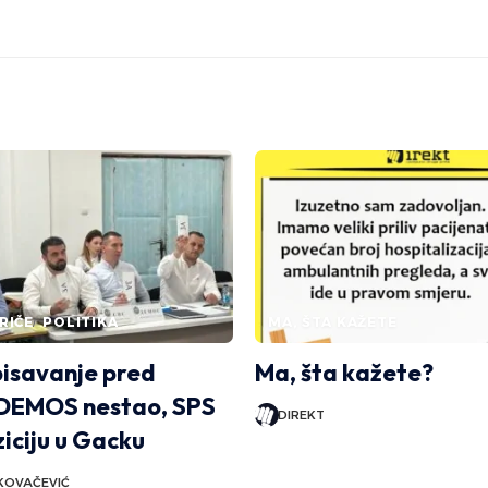
RIČE
POLITIKA
MA, ŠTA KAŽETE
isavanje pred
Ma, šta kažete?
 DEMOS nestao, SPS
DIREKT
ziciju u Gacku
KOVAČEVIĆ