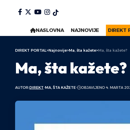
NASLOVNA
NAJNOVIJE
DIREKT 
DIREKT PORTAL
>
Najnovije
>
Ma, šta kažete
>
Ma, šta kažete?
Ma, šta kažete?
AUTOR:
DIREKT
MA, ŠTA KAŽETE
OBJAVLJENO 4. MARTA 20