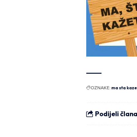
OZNAKE:
ma sta kaze
Podijeli član