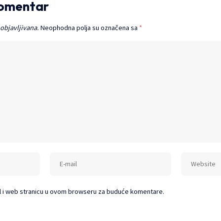
komentar
 objavljivana.
Neophodna polja su označena sa
*
l i web stranicu u ovom browseru za buduće komentare.