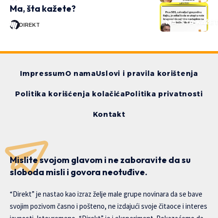
Ma, šta kažete?
MA, ŠTA KAŽE
DIREKT
Impressum
O nama
Uslovi i pravila korištenja
Politika korišćenja kolačića
Politika privatnosti
Kontakt
Mislite svojom glavom i ne zaboravite da su
sloboda misli i govora neotuđive.
“Direkt” je nastao kao izraz želje male grupe novinara da se bave
svojim pozivom časno i pošteno, ne izdajući svoje čitaoce i interes