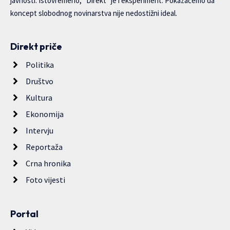
javnosti. Istovremeno, “Direkt” je i eksperiment. Pokazaćemo da
koncept slobodnog novinarstva nije nedostižni ideal.
Direkt priče
Politika
Društvo
Kultura
Ekonomija
Intervju
Reportaža
Crna hronika
Foto vijesti
Portal