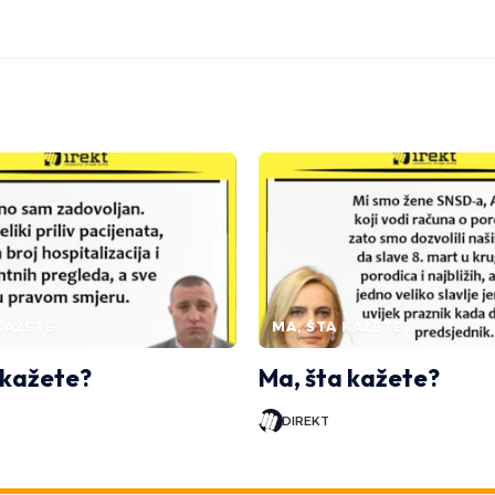
KAŽETE
MA, ŠTA KAŽETE
 kažete?
Ma, šta kažete?
DIREKT