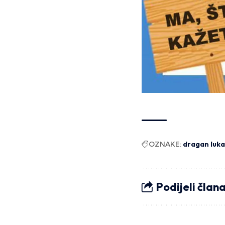
OZNAKE:
dragan luk
Podijeli član