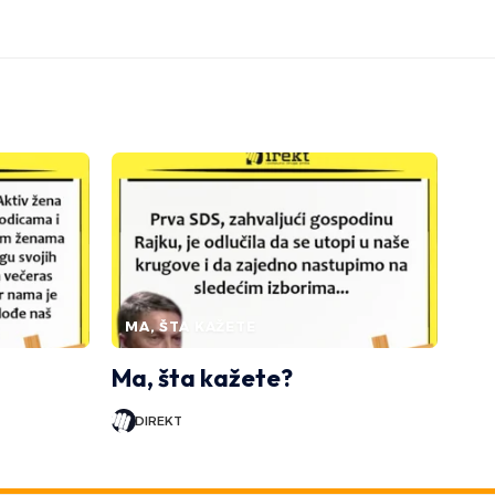
MA, ŠTA KAŽETE
Ma, šta kažete?
DIREKT