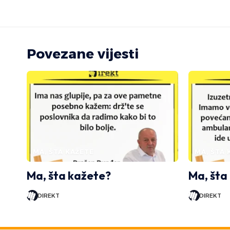
Povezane vijesti
MA, ŠTA KAŽETE
MA, ŠTA 
Ma, šta kažete?
Ma, šta
DIREKT
DIREKT