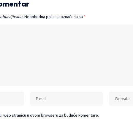
komentar
 objavljivana.
Neophodna polja su označena sa
*
l i web stranicu u ovom browseru za buduće komentare.