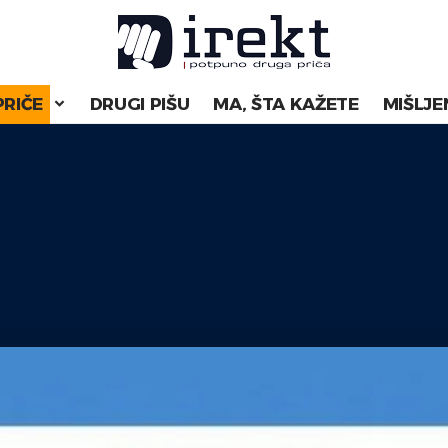
PRIČE
DRUGI PIŠU
MA, ŠTA KAŽETE
MIŠLJE
.