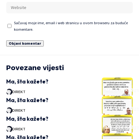
Sačuvaj moje ime, email i web stranicu u ovom browseru za buduće
komentare.
Povezane vijesti
Ma, šta kažete?
MA, ŠTA KAŽE
DIREKT
Ma, šta kažete?
MA, ŠTA KAŽE
DIREKT
Ma, šta kažete?
MA, ŠTA KAŽE
DIREKT
Ma, šta kažete?