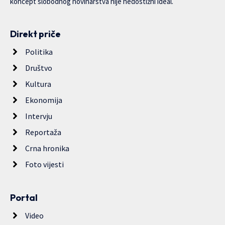
koncept slobodnog novinarstva nije nedostižni ideal.
Direkt priče
Politika
Društvo
Kultura
Ekonomija
Intervju
Reportaža
Crna hronika
Foto vijesti
Portal
Video