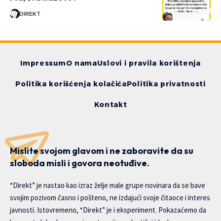
MA, ŠTA KAŽE
DIREKT
Impressum
O nama
Uslovi i pravila korištenja
Politika korišćenja kolačića
Politika privatnosti
Kontakt
Mislite svojom glavom i ne zaboravite da su
sloboda misli i govora neotuđive.
“Direkt” je nastao kao izraz želje male grupe novinara da se bave
svojim pozivom časno i pošteno, ne izdajući svoje čitaoce i interes
javnosti. Istovremeno, “Direkt” je i eksperiment. Pokazaćemo da