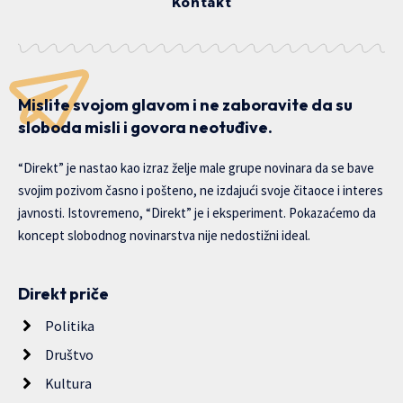
Kontakt
Mislite svojom glavom i ne zaboravite da su
sloboda misli i govora neotuđive.
“Direkt” je nastao kao izraz želje male grupe novinara da se bave
svojim pozivom časno i pošteno, ne izdajući svoje čitaoce i interes
javnosti. Istovremeno, “Direkt” je i eksperiment. Pokazaćemo da
koncept slobodnog novinarstva nije nedostižni ideal.
Direkt priče
Politika
Društvo
Kultura