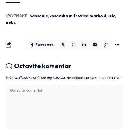
OZNAKE:
hapsenje
kosovska mitrovica
marko djuric
oebs
Facebook
Ostavite komentar
Vaša email adresa neće biti objavljivana.
Neophodna polja su označena sa
*