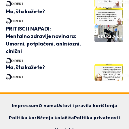
MA, ŠTA KAŽE
DIREKT
Ma, šta kažete?
MA, ŠTA KAŽE
DIREKT
PRITISCI I NAPADI:
Mentalno zdravlje novinara:
DRUGI PIŠU
Umorni, potplaćeni, anksiozni,
cinični
DIREKT
Ma, šta kažete?
MA, ŠTA KAŽE
DIREKT
Impressum
O nama
Uslovi i pravila korištenja
Politika korišćenja kolačića
Politika privatnosti