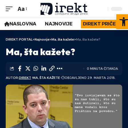
Aa
Op
NASLOVNA
NAJNOVIJE
DIREKT PRIČE
DIREKT PORTAL
>
Najnovije
>
Ma, šta kažete
>
Ma, šta kažete?
Ma, šta kažete?
0 MINUTA ČITANJA
AUTOR:
DIREKT
MA, ŠTA KAŽETE
OBJAVLJENO 29. MARTA 2018.