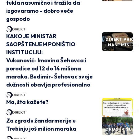
tukla nasumično i tražila da
izgovaramo – dobro veče
gospodo
DIREKT
KAKO JE MINISTAR
DIREKT PRIČE
SAOPŠTENJEM PONIŠTIO
NAŠE MIŠLJE
INSTITUCIJU:
Vukanović- Imovina Šehovca i
porodice od 12 do 14 miliona
maraka. Budimir- Šehovac svoje
dužnosti obavlja profesionalno
DIREKT
Ma, šta kažete?
MA, ŠTA KAŽE
DIREKT
Za zgradu žandarmerije u
Trebinju još milion maraka
DRUGI PIŠU
DIREKT