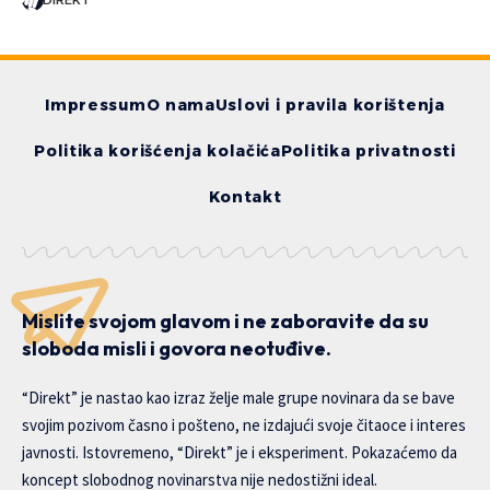
Impressum
O nama
Uslovi i pravila korištenja
Politika korišćenja kolačića
Politika privatnosti
Kontakt
Mislite svojom glavom i ne zaboravite da su
sloboda misli i govora neotuđive.
“Direkt” je nastao kao izraz želje male grupe novinara da se bave
svojim pozivom časno i pošteno, ne izdajući svoje čitaoce i interes
javnosti. Istovremeno, “Direkt” je i eksperiment. Pokazaćemo da
koncept slobodnog novinarstva nije nedostižni ideal.