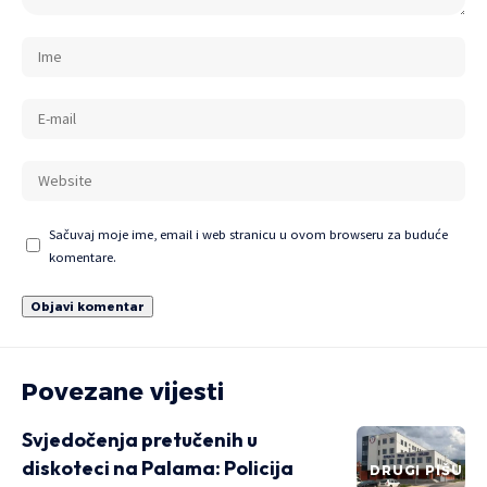
Sačuvaj moje ime, email i web stranicu u ovom browseru za buduće
komentare.
Povezane vijesti
Svjedočenja pretučenih u
diskoteci na Palama: Policija
DRUGI PIŠU