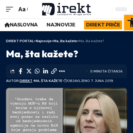
Aa
O
NASLOVNA
NAJNOVIJE
DIREKT PRIČE
DIREKT PORTAL
>
Najnovije
>
Ma, šta kažete
>
Ma, šta kažete?
Ma, šta kažete?
0 MINUTA ČITANJA
AUTOR:
DIREKT
MA, ŠTA KAŽETE
OBJAVLJENO 7. JUNA 2019.