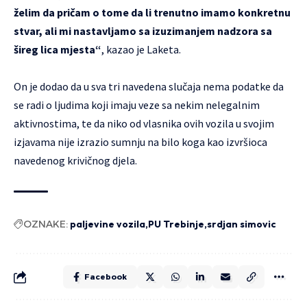
želim da pričam o tome da li trenutno imamo konkretnu
stvar, ali mi nastavljamo sa izuzimanjem nadzora sa
šireg lica mjesta“
, kazao je Laketa.
On je dodao da u sva tri navedena slučaja nema podatke da
se radi o ljudima koji imaju veze sa nekim nelegalnim
aktivnostima, te da niko od vlasnika ovih vozila u svojim
izjavama nije izrazio sumnju na bilo koga kao izvršioca
navedenog krivičnog djela.
OZNAKE:
paljevine vozila
PU Trebinje
srdjan simovic
Facebook