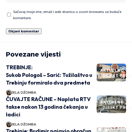
Sačuvaj moje ime, email i web stranicu u ovom browseru za buduće
komentare.
Povezane vijesti
TREBINJE:
AKTUELNO
Sukob Pologoš – Sarić: Tužilaštvo u
DIREKT PRIČ
Trebinju formiralo dva predmeta
JELA DŽOMBA
ČUVAJTE RAČUNE – Naplata RTV
AKTUELNO
takse nakon 13 godina čekanja u
DIREKT PRIČ
ladici
JELA DŽOMBA
DIREKT PRIČE
Trebinje: Budimir najavio obračun