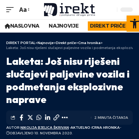
Aa
Op
NASLOVNA
NAJNOVIJE
DIREKT PRIČE
DIREKT PORTAL
>
Najnovije
>
Direkt priče
>
Crna hronika
>
Laketa: Još nisu riješeni slučajevi paljevine vozila i podmetanja eksplozivn
Laketa: Još nisu riješeni
slučajevi paljevine vozila i
podmetanja eksplozivne
naprave
2 MINUTA ČITANJA
AUTOR:
NIKOLIJA BJELICA ŠKRIVAN
AKTUELNO
CRNA HRONIKA
OBJAVLJENO 10. NOVEMBRA 2020.