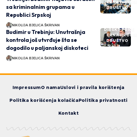
CRNA HRONI
sa kriminalnim grupama u
DRUŠTVO
Republici Srpskoj
NIKOLIJA BJELICA ŠKRIVAN
DIREKT PRIČE
Budimir u Trebinju: Unutrašnja
CRNA HRONI
kontrola još utvrđuje šta se
DRUŠTVO
dogodilo u paljanskoj diskoteci
NIKOLIJA BJELICA ŠKRIVAN
Impressum
O nama
Uslovi i pravila korištenja
Politika korišćenja kolačića
Politika privatnosti
Kontakt