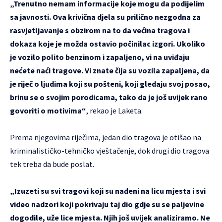
„Trenutno nemam informacije koje mogu da podijelim
sa javnosti. Ova krivična djela su prilično nezgodna za
rasvjetljavanje s obzirom na to da većina tragova i
dokaza koje je možda ostavio počinilac izgori. Ukoliko
je vozilo polito benzinom i zapaljeno, vi na uviđaju
nećete naći tragove. Vi znate čija su vozila zapaljena, da
je riječ o ljudima koji su pošteni, koji gledaju svoj posao,
brinu se o svojim porodicama, tako da je još uvijek rano
govoriti o motivima“
, rekao je Laketa.
Prema njegovima riječima, jedan dio tragova je otišao na
kriminalističko-tehničko vještačenje, dok drugi dio tragova
tek treba da bude poslat.
„Izuzeti su svi tragovi koji su nađeni na licu mjesta i svi
video nadzori koji pokrivaju taj dio gdje su se paljevine
dogodile, uže lice mjesta. Njih još uvijek analiziramo. Ne