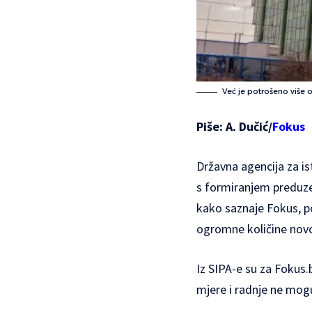
Već je potrošeno više
Piše: A. Dučić/
Fokus
Državna agencija za is
s formiranjem preduze
kako saznaje Fokus, p
ogromne količine novca
Iz SIPA-e su za Fokus.b
mjere i radnje ne mogu