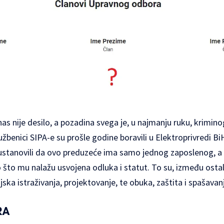
as nije desilo, a pozadina svega je, u najmanju ruku, krimi
žbenici SIPA-e su prošle godine boravili u Elektroprivredi BiH
 ustanovili da ovo preduzeće ima samo jednog zaposlenog, 
o što mu nalažu usvojena odluka i statut. To su, između ost
ijska istraživanja, projektovanje, te obuka, zaštita i spašavan
RA