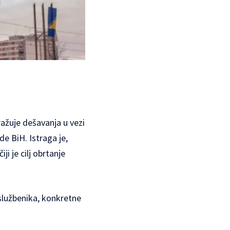
ražuje dešavanja u vezi
e BiH. Istraga je,
 je cilj obrtanje
 službenika, konkretne