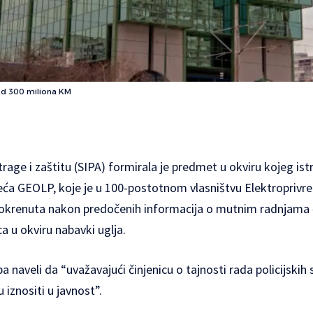
 od 300 miliona KM
trage i zaštitu (SIPA) formirala je predmet u okviru kojeg ist
ća GEOLP, koje je u 100-postotnom vlasništvu Elektroprivred
okrenuta nakon predočenih informacija o mutnim radnjama čiji
 u okviru nabavki uglja.
a naveli da “uvažavajući činjenicu o tajnosti rada policijskih
 iznositi u javnost”.