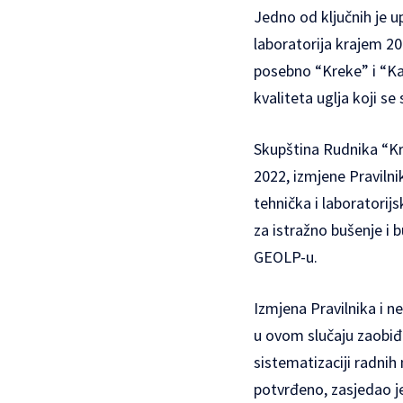
Jedno od ključnih je u
laboratorija krajem 2
posebno “Kreke” i “Kak
kvaliteta uglja koji s
Skupština Rudnika “Kr
2022, izmjene Pravilni
tehnička i laboratorijs
za istražno bušenje i 
GEOLP-u.
Izmjena Pravilnika i n
u ovom slučaju zaobiđe
sistematizaciji radnih
potvrđeno, zasjedao j