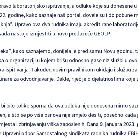
pravo laboratorijsko ispitivanje, a odluke koje su donesene u 
022. godine, kako saznaje naš portal, dovele su i do pobune 
nja”. Upravo ova dva rudnika imaju akreditirane laboratorije
e sada nastoje izmjestiti u novo preduzeće GEOLP.
eka”, kako saznajemo, donijela je pred samu Novu godinu, t
ka o organizaciji u kojem brišu odnosno gase niz službi u ovo
ka ispitivanja. Također, novim pravilnikom ukidaju i službu za
bunare za odvodnjavanje. Dakle, riječ je o djelatnostima koje
e bi bilo toliko sporna da ova odluka nije donesena mimo sazn
n, a što se po više osnova nije smjelo desiti, posebno kada je
 mjesta i zbrinjavanju viška zaposlenih. Dana 9. januara 2023
e Upravni odbor Samostalnog sindikata radnika rudnika FBiH.