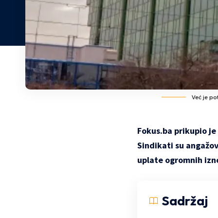
Već je po
Fokus.ba prikupio je
Sindikati su angažov
uplate ogromnih izn
Sadržaj