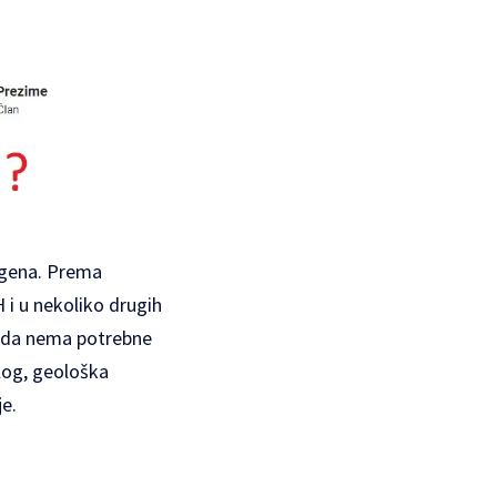
nogena. Prema
 i u nekoliko drugih
a da nema potrebne
alog, geološka
je.