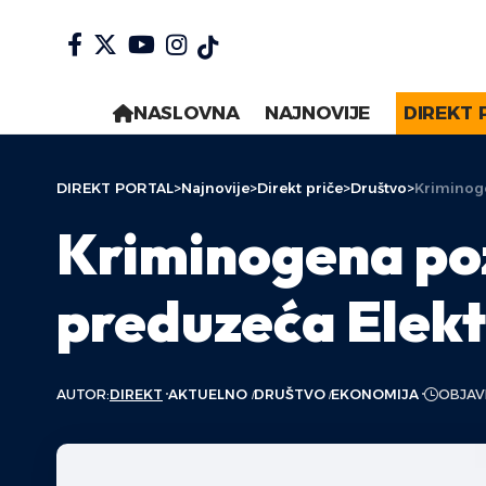
NASLOVNA
NAJNOVIJE
DIREKT 
DIREKT PORTAL
>
Najnovije
>
Direkt priče
>
Društvo
>
Kriminog
Kriminogena po
preduzeća Elekt
AUTOR:
DIREKT
AKTUELNO
DRUŠTVO
EKONOMIJA
OBJAVL