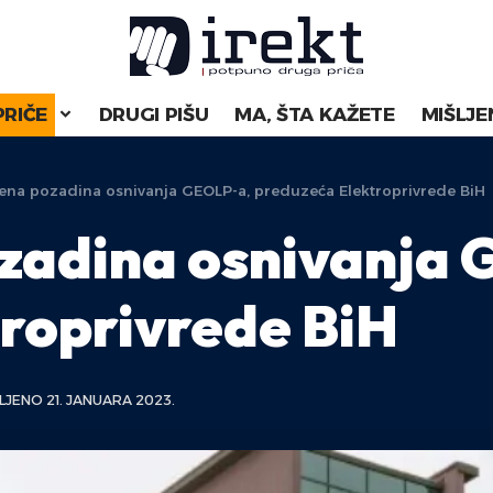
PRIČE
DRUGI PIŠU
MA, ŠTA KAŽETE
MIŠLJE
ena pozadina osnivanja GEOLP-a, preduzeća Elektroprivrede BiH
zadina osnivanja
roprivrede BiH
JENO 21. JANUARA 2023.