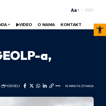
Aa
Op
NJA
VIDEO
O NAMA
KONTAKT
 GEOLP-a,
PODIJELI
16 MINUTA ČITANJA