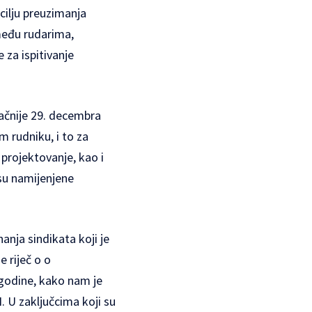
cilju preuzimanja
među rudarima,
 za ispitivanje
ačnije 29. decembra
m rudniku, i to za
 projektovanje, kao i
 su namijenjene
anja sindikata koji je
 riječ o o
. godine, kako nam je
 U zaključcima koji su