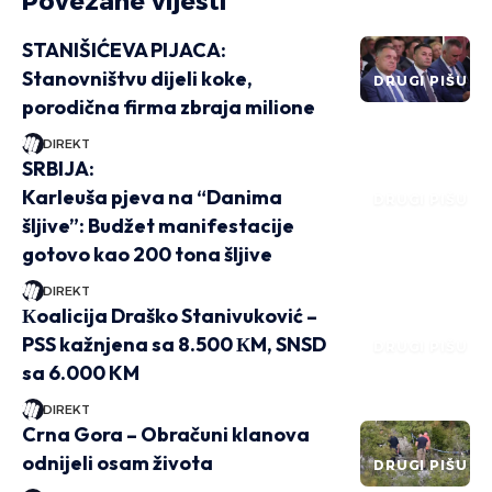
Povezane vijesti
STANIŠIĆEVA PIJACA:
Stanovništvu dijeli koke,
DRUGI PIŠU
porodična firma zbraja milione
DIREKT
SRBIJA:
Karleuša pjeva na “Danima
DRUGI PIŠU
šljive”: Budžet manifestacije
gotovo kao 200 tona šljive
DIREKT
Кoalicija Draško Stanivuković –
PSS kažnjena sa 8.500 КM, SNSD
DRUGI PIŠU
sa 6.000 KM
DIREKT
Crna Gora – Obračuni klanova
odnijeli osam života
DRUGI PIŠU