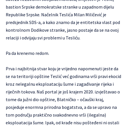
bastion Srpske demokratske stranke u zapadnom dijelu
Republike Srpske. Načelnik Teslića Milan Miličević je
predsjednik SDS-a, a kako znamo da je entitetska vlast pod
kontrolnom Dodikove stranke, jasno postaje da se na ovoj
relaciji i odvijaju svi problemi u Tesliću.
Pa da krenemo redom.
Prva i najbitnija stvar koju je vrijedno napomenuti jeste da
se na teritoriji opštine Teslić već godinama vrši pravi ekocid
kroz nelegalnu eksploataciju šume i zagađivanje rijeka i
riječnih tokova.
Naš portal je još krajem 2020.
izvještavao o
tome da južni dio opštine, Blatničko – očauški kraj,
posjeduje enormna prirodna bogatstva, a da se upravo na
tom području praktično svakodnevno vrši (ilegalna)
eksploatacija šume. Ipak, od krađe nisu pošteđeni ni ostali