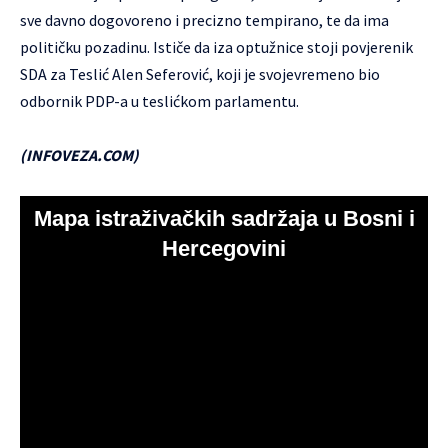
sve davno dogovoreno i precizno tempirano, te da ima
političku pozadinu. Ističe da iza optužnice stoji povjerenik
SDA za Teslić Alen Seferović, koji je svojevremeno bio
odbornik PDP-a u teslićkom parlamentu.
(INFOVEZA.COM)