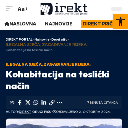
Aa
Op
NASLOVNA
NAJNOVIJE
DIREKT PRIČE
DIREKT PORTAL
>
Najnovije
>
Drugi pišu
>
ILEGALNA SJEČA, ZAGAĐIVANJE RIJEKA:
Kohabitacija na teslićki način
ILEGALNA SJEČA, ZAGAĐIVANJE RIJEKA:
Kohabitacija na teslićki
način
7 MINUTA ČITANJA
AUTOR:
DIREKT
DRUGI PIŠU
OBJAVLJENO 2. OKTOBRA 2024.