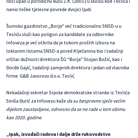
noći upao u porodičnu kuću Z.K. (2003.) u Đuliću kod Teslića i
nanio teške tjelesne povrede dvojici ljudi.
Šumsko gazdinstvo „Borja“ već tradicionalno SNSD-u u
Tesliću služi kao poligon za kandidate za odbornike.
Infoveza je već otkrila da je tokom prošlih izbora na
loklanim listama SNSD-a pored Klječanina bio i tadašnji
vršilac dužnosti direktora ŠG “Borja” Stojan Božić, kao i
Đorđe Gajić, tadašnji zamjenik direktora i jedan od vlasnika
firme G&B Javorovo d.o.o. Teslić.
Nekadašnji sekretar Srpske demokratske stranke iz Teslića
Siniša Đurić za Infovezu kaže
da su bespravne sječe većim
dijelom zaustavljene, odnosno da se ne rade u tom obimu
kao 2020. godine
.
„Ipak, izvođači radova i dalje drže rukovodstvo