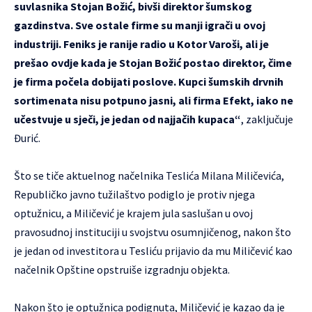
suvlasnika Stojan Božić, bivši direktor šumskog
gazdinstva. Sve ostale firme su manji igrači u ovoj
industriji. Feniks je ranije radio u Kotor Varoši, ali je
prešao ovdje kada je Stojan Božić postao direktor, čime
je firma počela dobijati poslove. Kupci šumskih drvnih
sortimenata nisu potpuno jasni, ali firma Efekt, iako ne
učestvuje u sječi, je jedan od najjačih kupaca“
, zaključuje
Đurić.
Što se tiče aktuelnog načelnika Teslića Milana Miličevića,
Republičko javno tužilaštvo podiglo je protiv njega
optužnicu, a Miličević je krajem jula saslušan u ovoj
pravosudnoj instituciji u svojstvu osumnjičenog, nakon što
je jedan od investitora u Tesliću prijavio da mu Miličević kao
načelnik Opštine opstruiše izgradnju objekta.
Nakon što je optužnica podignuta, Miličević je kazao da je