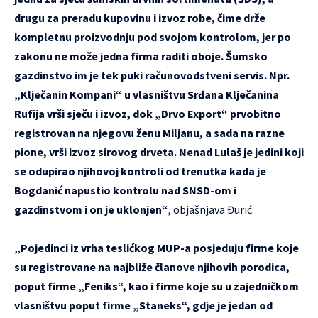
drugu za preradu kupovinu i izvoz robe, čime drže
kompletnu proizvodnju pod svojom kontrolom, jer po
zakonu ne može jedna firma raditi oboje. Šumsko
gazdinstvo im je tek puki računovodstveni servis. Npr.
„Klječanin Kompani“ u vlasništvu Srđana Klječanina
Rufija vrši sječu i izvoz, dok „Drvo Export“ prvobitno
registrovan na njegovu ženu Miljanu, a sada na razne
pione, vrši izvoz sirovog drveta. Nenad Lulaš je jedini koji
se odupirao njihovoj kontroli od trenutka kada je
Bogdanić napustio kontrolu nad SNSD-om i
gazdinstvom i on je uklonjen“
, objašnjava Đurić.
„Pojedinci iz vrha teslićkog MUP-a posjeduju firme koje
su registrovane na najbliže članove njihovih porodica,
poput firme „Feniks“, kao i firme koje su u zajedničkom
vlasništvu poput firme „Staneks“, gdje je jedan od