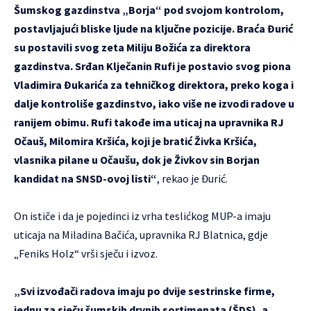
Šumskog gazdinstva „Borja“ pod svojom kontrolom,
postavljajući bliske ljude na ključne pozicije. Braća Đurić
su postavili svog zeta Miliju Božića za direktora
gazdinstva. Srđan Klječanin Rufi je postavio svog piona
Vladimira Đukarića za tehničkog direktora, preko koga i
dalje kontroliše gazdinstvo, iako više ne izvodi radove u
ranijem obimu. Rufi takođe ima uticaj na upravnika RJ
Očauš, Milomira Kršića, koji je bratić Živka Kršića,
vlasnika pilane u Očaušu, dok je Živkov sin Borjan
kandidat na SNSD-ovoj listi“
, rekao je Đurić.
On ističe i da je pojedinci iz vrha teslićkog MUP-a imaju
uticaja na Miladina Bačića, upravnika RJ Blatnica, gdje
„Feniks Holz“ vrši sječu i izvoz.
„Svi izvođači radova imaju po dvije sestrinske firme,
jednu za sječu šumskih drvnih sortimenata (ŠDS), a