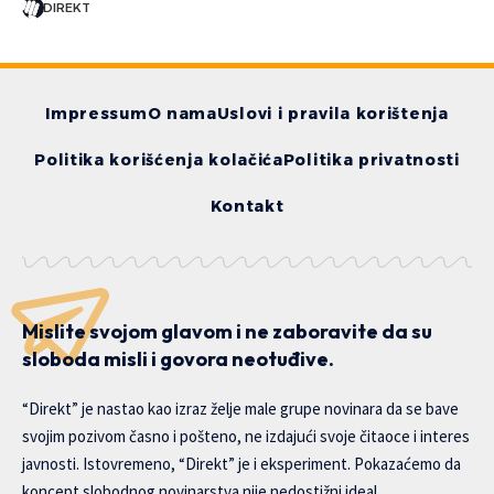
DIREKT
Impressum
O nama
Uslovi i pravila korištenja
Politika korišćenja kolačića
Politika privatnosti
Kontakt
Mislite svojom glavom i ne zaboravite da su
sloboda misli i govora neotuđive.
“Direkt” je nastao kao izraz želje male grupe novinara da se bave
svojim pozivom časno i pošteno, ne izdajući svoje čitaoce i interes
javnosti. Istovremeno, “Direkt” je i eksperiment. Pokazaćemo da
koncept slobodnog novinarstva nije nedostižni ideal.