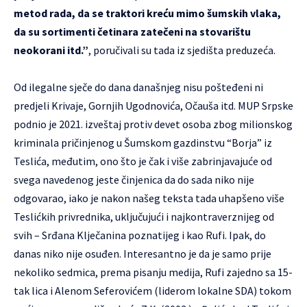
metod rada, da se traktori kreću mimo šumskih vlaka,
da su sortimenti četinara zatečeni na stovarištu
neokorani itd.”
, poručivali su tada iz sjedišta preduzeća.
Od ilegalne sječe do dana današnjeg nisu pošteđeni ni
predjeli Krivaje, Gornjih Ugodnovića, Očauša itd. MUP Srpske
podnio je 2021. izveštaj protiv devet osoba zbog milionskog
kriminala pričinjenog u Šumskom gazdinstvu “Borja” iz
Teslića, međutim, ono što je čak i više zabrinjavajuće od
svega navedenog jeste činjenica da do sada niko nije
odgovarao, iako je nakon našeg teksta tada uhapšeno više
Teslićkih privrednika, uključujući i najkontraverznijeg od
svih – Srđana Klječanina poznatijeg i kao Rufi. Ipak, do
danas niko nije osuđen. Interesantno je da je samo prije
nekoliko sedmica, prema pisanju medija, Rufi zajedno sa 15-
tak lica i Alenom Seferovićem (liderom lokalne SDA) tokom