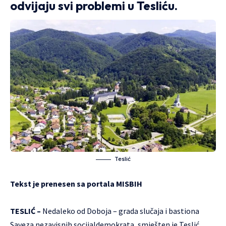
odvijaju svi problemi u Tesliću.
Teslić
Tekst je prenesen sa portala
MISBIH
TESLIĆ –
Nedaleko od Doboja – grada slučaja i bastiona
Saveza nezavisnih socijaldemokrata, smješten je Teslić,