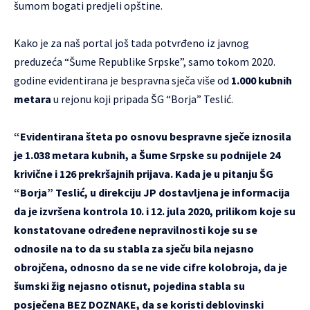
šumom bogati predjeli opštine.
Kako je za naš portal još tada potvrđeno iz javnog
preduzeća “Šume Republike Srpske”, samo tokom 2020.
godine evidentirana je bespravna sječa više od
1.000 kubnih
metara
u rejonu koji pripada ŠG “Borja” Teslić.
“Evidentirana šteta po osnovu bespravne sječe iznosila
je 1.038 metara kubnih, a Šume Srpske su podnijele 24
krivične i 126 prekršajnih prijava. Kada je u pitanju ŠG
“Borja” Teslić, u direkciju JP dostavljena je informacija
da je izvršena kontrola 10. i 12. jula 2020, prilikom koje su
konstatovane određene nepravilnosti koje su se
odnosile na to da su stabla za sječu bila nejasno
obrojčena, odnosno da se ne vide cifre kolobroja, da je
šumski žig nejasno otisnut, pojedina stabla su
posječena BEZ DOZNAKE, da se koristi deblovinski