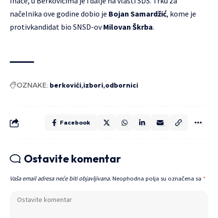
Inače, u Berkovićima je i dalje na vlasti SDS. Trku za
načelnika ove godine dobio je
Bojan Samardžić
, kome je
protivkandidat bio SNSD-ov
Milovan Škrba
.
OZNAKE:
berkovići
izbori
odbornici
Facebook
Ostavite komentar
Vaša email adresa neće biti objavljivana.
Neophodna polja su označena sa
*