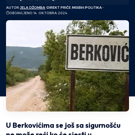
AUTOR:
JELA DŽOMBA
DIREKT PRIČE
MISBIH
POLITIKA
OBJAVLJENO 14. OKTOBRA 2024.
U Berkovićima se još sa sigurnošću
ne može reći ko će sjesti u