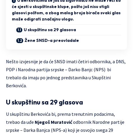
U Berkovićima se još sa sigurnošću ne može reći ko
će sjesti u skupštinske klupe, pošto još nisu stigli
glasovi poštom, a zbog malog broja birača svaki glas
može odigrati značajnu ulogu.
U skupštinu sa 29 glasova
Žene SNSD-a preovladale
Nešto izvjesnije je da će SNSD imati četiri odbornika, a DNS,
PDP i Narodna partija srpske – Darko Banjc (NPS) bi
trebalo da imaju po jednog predstavnika u Skupštini
Berkovića.
U skupštinu sa 29 glasova
U skupštinu Berkovića bi, prema trenutnim podacima,
trebao da uđe
Njegoš Muratović
odbornik Narodne partije
srpske – Darka Banjca (NPS-a) koji je osvojio svega 29