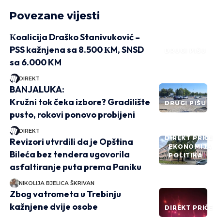
Povezane vijesti
Кoalicija Draško Stanivuković –
PSS kažnjena sa 8.500 КM, SNSD
DRUGI PIŠU
sa 6.000 KM
DIREKT
BANJALUKA:
Kružni tok čeka izbore? Gradilište
DRUGI PIŠU
pusto, rokovi ponovo probijeni
DIREKT
DIREKT PRIČE
Revizori utvrdili da je Opština
EKONOMIJA
Bileća bez tendera ugovorila
POLITIKA
asfaltiranje puta prema Paniku
NIKOLIJA BJELICA ŠKRIVAN
Zbog vatrometa u Trebinju
kažnjene dvije osobe
DIREKT PRIČE