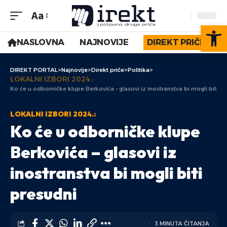
Aa
Op
NASLOVNA
NAJNOVIJE
DIREKT PRIČE
DIREKT PORTAL
>
Najnovije
>
Direkt priče
>
Politika
>
LOKALNI IZBORI 2024.:
Ko će u odborničke klupe Berkovića – glasovi iz inostranstva bi mogli biti p
LOKALNI IZBORI 2024.:
Ko će u odborničke klupe
Berkovića – glasovi iz
inostranstva bi mogli biti
presudni
3 MINUTA ČITANJA