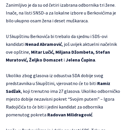
Zanimljivo je da su od četiri izabrana odbornika tri žene.
Inače, na listi SNSD-a za lokalne izbore u Berkovićima je
bilo ukupno osam žena i deset muškaraca.
U Skupštinu Berkovića bi trebalo da sjednu i SDS-ovi
kandidati
Nenad Abramović
, još uvijek aktuelni načelnik
ove opštine,
Mitar Lučić, Miljana Džombeta, Stefan
Muratović, Željko Domazet
i
Jelena Ćupina
.
Ukoliko zbog glasova iz odsustva SDA dobije svog
predstavnika u Skupštini, vjerovatno će to biti
Ramiz
Sadžak
, koji trenutno ima 27 glasova. Ukoliko odborničko
mjesto dobije nezavisni pokret “Svojim putem” – Igora
Radojičića to će biti i jedini kandidat za odbornika
pomenutog pokreta
Radovan Milidragović
.