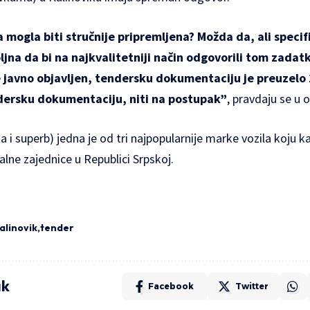
ja mogla biti stručnije pripremljena? Možda da, ali speci
ljna da bi na najkvalitetniji način odgovorili tom zadatk
e javno objavljen, tendersku dokumentaciju je preuzelo 
endersku dokumentaciju, niti na postupak”
, pravdaju se u o
a i superb) jedna je od tri najpopularnije marke vozila koju k
okalne zajednice u Republici Srpskoj.
alinovik
tender
ak
Facebook
Twitter