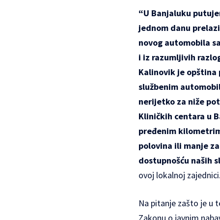
“U Banjaluku putujem
jednom danu prelazim
novog automobila sa
i iz razumljivih raz
Kalinovik je opština
službenim automobili
nerijetko za niže po
Kliničkih centara u 
pređenim kilometrima
polovina ili manje z
dostupnošću naših s
ovoj lokalnoj zajednici
Na pitanje zašto je u 
Zakonu o javnim naba