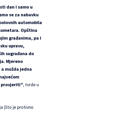
sti dan i samo u
 smo se za nabavku
 polovnih automobila
ilometara. Opština
ojim građanima, pa i
nsku upravu,
aših sugrađana do
ja. Mjereno
, a možda jedna
a najvećom
provjeriti”
, tvrde u
a (što je protivno