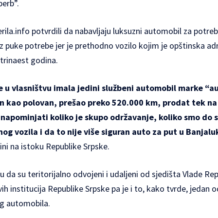
perb”.
rila.info potvrdili da nabavljaju luksuzni automobil za potreb
iz puke potrebe jer je prethodno vozilo kojim je opštinska ad
 trinaest godina.
e u vlasništvu imala jedini službeni automobil marke “a
n kao polovan, prešao preko 520.000 km, prodat tek na tr
 napominjati koliko je skupo održavanje, koliko smo do 
g vozila i da to nije više siguran auto za put u Banjalu
ni na istoku Republike Srpske.
 da su teritorijalno odvojeni i udaljeni od sjedišta Vlade Rep
 svih institucija Republike Srpske pa je i to, kako tvrde, jedan
g automobila.