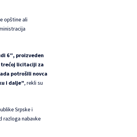
e opštine ali
ministracija
udi 6″, proizveden
ećoj licitaciji za
sada potrošili novca
ku i dalje”
, rekli su
ublike Srpske i
 od razloga nabavke