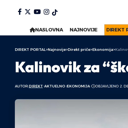
NASLOVNA
NAJNOVIJE
DIREKT 
DIREKT PORTAL
>
Najnovije
>
Direkt priče
>
Ekonomija
>
Kalino
Kalinovik za “š
AUTOR:
DIREKT
AKTUELNO
EKONOMIJA
OBJAVLJENO 2. D