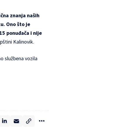
fična znanja naših
u. Ono što je
15 ponuđača i nije
pštini Kalinovik.
ao službena vozila