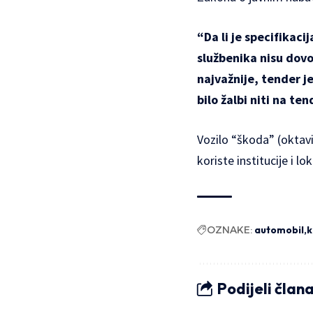
“Da li je specifikaci
službenika nisu dovo
najvažnije, tender j
bilo žalbi niti na t
Vozilo “škoda” (oktavi
koriste institucije i l
OZNAKE:
automobil
k
Podijeli član