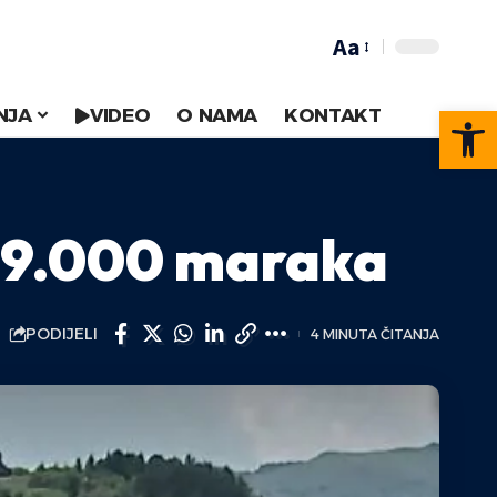
Aa
Op
NJA
VIDEO
O NAMA
KONTAKT
 69.000 maraka
PODIJELI
4 MINUTA ČITANJA