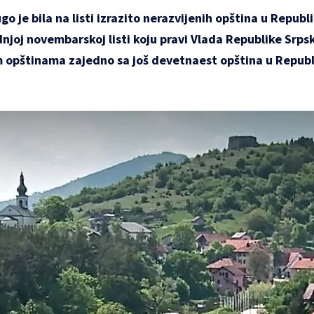
o je bila na listi izrazito nerazvijenih opština u Republi
ednjoj novembarskoj listi koju pravi Vlada Republike Srps
m opštinama zajedno sa još devetnaest opština u Republi