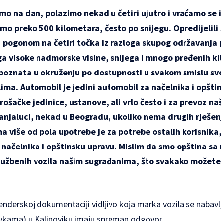
o na dan, polazimo nekad u četiri ujutro i vraćamo se i
o preko 500 kilometara, često po snijegu. Opredijelili
 pogonom na četiri točka iz razloga skupog održavanja
loga visoke nadmorske visine, snijega i mnogo pređenih k
 poznata u okruženju po dostupnosti u svakom smislu sv
ma. Automobil je jedini automobil za načelnika i opšti
trošačke jedinice, ustanove, ali vrlo često i za prevoz n
Banjaluci, nekad u Beogradu, ukoliko nema drugih rješen
 više od pola upotrebe je za potrebe ostalih korisnika
a načelnika i opštinsku upravu. Mislim da smo opština s
lužbenih vozila našim sugrađanima, što svakako možete 
.
tenderskoj dokumentaciji vidljivo koja marka vozila se nabavlj
vkama) u Kalinoviku imaju spreman odgovor.