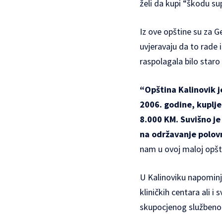
želi da kupi “škodu su
Iz ove opštine su za Ge
uvjeravaju da to rade 
raspolagala bilo staro
“Opština Kalinovik j
2006. godine, kuplje
8.000 KM. Suvišno je
na održavanje polovno
nam u ovoj maloj opšti
U Kalinoviku napominju
kliničkih centara ali i
skupocjenog službeno