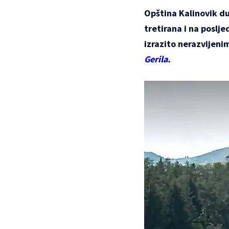
Opština Kalinovik dug
tretirana i na poslj
izrazito nerazvijeni
Gerila.