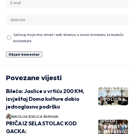
Sačuvaj moje ime, email i web stranicu u ovom browseru za buduće
komentare.
Povezane vijesti
DIREKT PRIČE
Bileća: Jaslice u vrtiću 200 KM,
DRUŠTVO
izvještaj Doma kulture dobio
POLITIKA
jednoglasnu podršku
NIKOLIJA BJELICA ŠKRIVAN
VIDEO
PRIČA IZ SELA STOLAC KOD
DIREKT PRIČ
GACKA:
DRUŠTVO