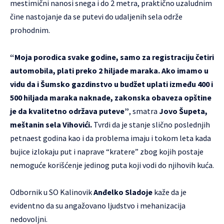
mestimični nanosi snega i do 2 metra, praktično uzaludnim
čine nastojanje da se putevi do udaljenih sela održe
prohodnim.
“Moja porodica svake godine, samo za registraciju četiri
automobila, plati preko 2 hiljade maraka. Ako imamo u
vidu da i Šumsko gazdinstvo u budžet uplati između 400 i
500 hiljada maraka naknade, zakonska obaveza opštine
je da kvalitetno održava puteve”
, smatra
Jovo Šupeta,
meštanin sela Vihovići.
Tvrdi da je stanje slično poslednjih
petnaest godina kao i da problema imaju i tokom leta kada
bujice izlokaju put i naprave “kratere” zbog kojih postaje
nemoguće korišćenje jedinog puta koji vodi do njihovih kuća.
Odbornik u SO Kalinovik
Anđelko Sladoje
kaže da je
evidentno da su angažovano ljudstvo i mehanizacija
nedovoljni.