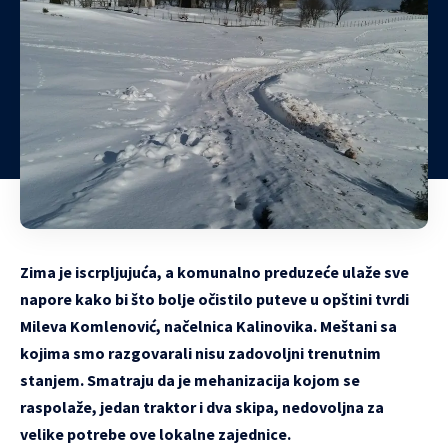
Zima je iscrpljujuća, a komunalno preduzeće ulaže sve
napore kako bi što bolje očistilo puteve u opštini tvrdi
Mileva Komlenović, načelnica Kalinovika. Meštani sa
kojima smo razgovarali nisu zadovoljni trenutnim
stanjem. Smatraju da je mehanizacija kojom se
raspolaže, jedan traktor i dva skipa, nedovoljna za
velike potrebe ove lokalne zajednice.