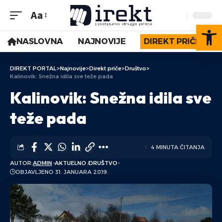
Aa
Op
NASLOVNA
NAJNOVIJE
DIREKT PRIČE
DIREKT PORTAL
>
Najnovije
>
Direkt priče
>
Društvo
>
Kalinovik: Snežna idila sve teže pada
Kalinovik: Snežna idila sve
teže pada
4 MINUTA ČITANJA
AUTOR:
ADMIN
AKTUELNO
DRUŠTVO
OBJAVLJENO 31. JANUARA 2019.