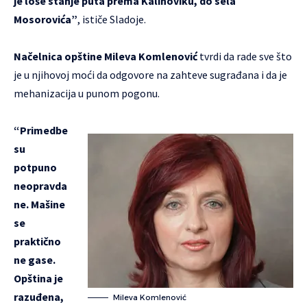
je loše stanje puta prema Kalinoviku, do sela
Mosorovića”
, ističe Sladoje.
Načelnica opštine Mileva Komlenović
tvrdi da rade sve što
je u njihovoj moći da odgovore na zahteve sugrađana i da je
mehanizacija u punom pogonu.
“Primedbe
su
potpuno
neopravda
ne. Mašine
se
praktično
ne gase.
Opština je
razuđena,
Mileva Komlenović