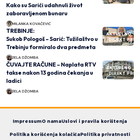
Kako su Sarići udahnuli život
zaboravljenom bunaru
MILANKA KOVAČEVIĆ
TREBINJE:
AKTUELNO
Sukob Pologoš – Sarić: Tužilaštvo u
DIREKT PRIČ
Trebinju formiralo dva predmeta
JELA DŽOMBA
ČUVAJTE RAČUNE – Naplata RTV
AKTUELNO
takse nakon 13 godina čekanja u
DIREKT PRIČ
ladici
JELA DŽOMBA
Impressum
O nama
Uslovi i pravila korištenja
Politika korišćenja kolačića
Politika privatnosti