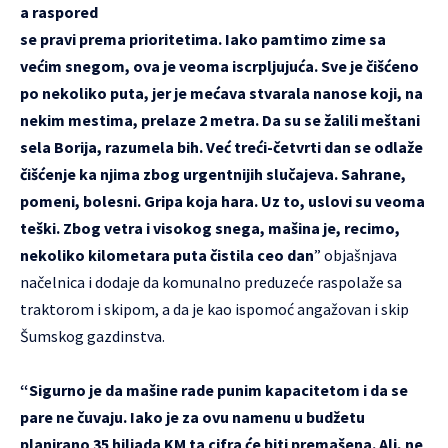
a raspored
se pravi prema prioritetima. Iako pamtimo zime sa
većim snegom, ova je veoma iscrpljujuća. Sve je čišćeno
po nekoliko puta, jer je mećava stvarala nanose koji, na
nekim mestima, prelaze 2 metra. Da su se žalili meštani
sela Borija, razumela bih. Već treći-četvrti dan se odlaže
čišćenje ka njima zbog urgentnijih slučajeva. Sahrane,
pomeni, bolesni. Gripa koja hara. Uz to, uslovi su veoma
teški. Zbog vetra i visokog snega, mašina je, recimo,
nekoliko kilometara puta čistila ceo dan
” objašnjava
načelnica i dodaje da komunalno preduzeće raspolaže sa
traktorom i skipom, a da je kao ispomoć angažovan i skip
Šumskog gazdinstva.
“Sigurno je da mašine rade punim kapacitetom i da se
pare ne čuvaju. Iako je za ovu namenu u budžetu
planirano 35 hiljada KM ta cifra će biti premašena. Ali, ne