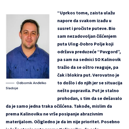
“Uprkos tome, zaista ulažu
napore da svakom izađu u
susret i pročiste puteve. Bio
sam nezadovoljan čišćenjem
puta Ulog-Dobro Polje koji
održava preduzeće “Pavgord”,
pa sam na sednici SO Kalinovik
tražio da se oštro reaguje, pa
čak i blokira put. Verovatno je
to došlo i do njih jer se situacija
Odbornik Anđelko
Sladoje
nešto popravila. Put je stalno
prohodan, s tim da se dešavalo
da je samo jedna traka očišćena. Takođe, mislim da
prema Kalinoviku ne vrše posipanje abrazivnim
materijalom. Očigledno je da im nije prioritet. Posebno