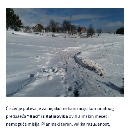
Čišćenje puteva je za nejaku mehanizaciju komunalnog
preduzeća
“Rad” iz Kalinovika
ovih zimskih meseci
nemoguća misija. Planinski teren, velika razuđenost,