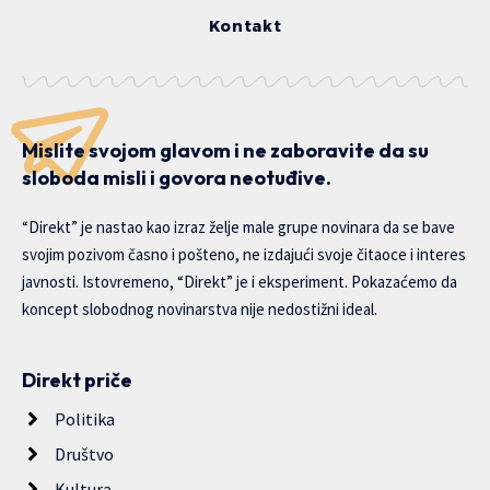
Kontakt
Mislite svojom glavom i ne zaboravite da su
sloboda misli i govora neotuđive.
“Direkt” je nastao kao izraz želje male grupe novinara da se bave
svojim pozivom časno i pošteno, ne izdajući svoje čitaoce i interes
javnosti. Istovremeno, “Direkt” je i eksperiment. Pokazaćemo da
koncept slobodnog novinarstva nije nedostižni ideal.
Direkt priče
Politika
Društvo
Kultura