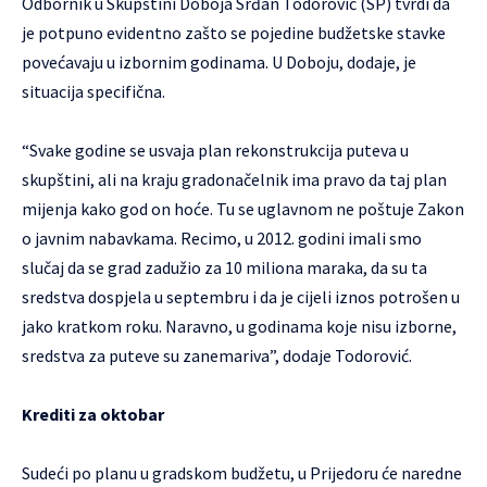
Odbornik u Skupštini Doboja Srđan Todorović (SP) tvrdi da
je potpuno evidentno zašto se pojedine budžetske stavke
povećavaju u izbornim godinama. U Doboju, dodaje, je
situacija specifična.
“Svake godine se usvaja plan rekonstrukcija puteva u
skupštini, ali na kraju gradonačelnik ima pravo da taj plan
mijenja kako god on hoće. Tu se uglavnom ne poštuje Zakon
o javnim nabavkama. Recimo, u 2012. godini imali smo
slučaj da se grad zadužio za 10 miliona maraka, da su ta
sredstva dospjela u septembru i da je cijeli iznos potrošen u
jako kratkom roku. Naravno, u godinama koje nisu izborne,
sredstva za puteve su zanemariva”, dodaje Todorović.
Krediti za oktobar
Sudeći po planu u gradskom budžetu, u Prijedoru će naredne