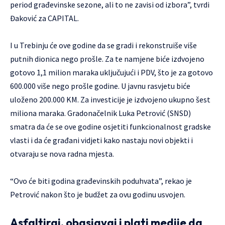
period građevinske sezone, ali to ne zavisi od izbora”, tvrdi
Đaković za CAPITAL.
I u Trebinju će ove godine da se gradi i rekonstruiše više
putnih dionica nego prošle. Za te namjene biće izdvojeno
gotovo 1,1 milion maraka uključujući i PDV, što je za gotovo
600.000 više nego prošle godine. U javnu rasvjetu biće
uloženo 200.000 KM. Za investicije je izdvojeno ukupno šest
miliona maraka. Gradonačelnik Luka Petrović (SNSD)
smatra da će se ove godine osjetiti funkcionalnost gradske
vlasti i da će građani vidjeti kako nastaju novi objekti i
otvaraju se nova radna mjesta.
“Ovo će biti godina građevinskih poduhvata”, rekao je
Petrović nakon što je budžet za ovu godinu usvojen.
Asfaltiraj, obasjavaj i plati medije da