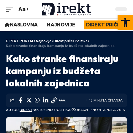
Aa
Op
NASLOVNA
NAJNOVIJE
DIREKT PRIČE
DIREKT PORTAL
>
Najnovije
>
Direkt priče
>
Politika
>
Kako stranke finansiraju kampanju iz budžeta lokalnih zajednica
Kako stranke finansiraju
kampanju iz budžeta
lokalnih zajednica
15 MINUTA ČITANJA
AUTOR:
DIREKT
AKTUELNO
POLITIKA
OBJAVLJENO 9. APRILA 2018.