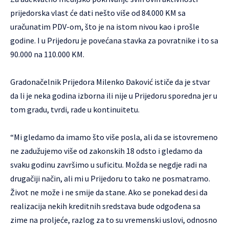
prijedorska vlast će dati nešto više od 84.000 KM sa
uračunatim PDV-om, što je na istom nivou kao i prošle
godine. I u Prijedoru je povećana stavka za povratnike i to sa
90.000 na 110.000 KM.
Gradonačelnik Prijedora Milenko Đaković ističe da je stvar
da li je neka godina izborna ili nije u Prijedoru sporedna jer u
tom gradu, tvrdi, rade u kontinuitetu.
“Mi gledamo da imamo što više posla, ali da se istovremeno
ne zadužujemo više od zakonskih 18 odsto i gledamo da
svaku godinu završimo u suficitu. Možda se negdje radi na
drugačiji način, ali mi u Prijedoru to tako ne posmatramo.
Život ne može i ne smije da stane. Ako se ponekad desi da
realizacija nekih kreditnih sredstava bude odgođena sa
zime na proljeće, razlog za to su vremenski uslovi, odnosno