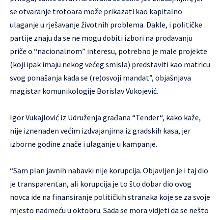
se otvaranje trotoara može prikazati kao kapitalno
ulaganje u rješavanje životnih problema. Dakle, i političke
partije znaju da se ne mogu dobiti izbori na prodavanju
priče o “nacionalnom” interesu, potrebno je male projekte
(koji ipak imaju nekog većeg smisla) predstaviti kao matricu
svog ponašanja kada se (re)osvoji mandat”, objašnjava
magistar komunikologije Borislav Vukojević.
Igor Vukajlović iz Udruženja građana “Tender“, kako kaže,
nije iznenađen većim izdvajanjima iz gradskih kasa, jer
izborne godine znače i ulaganje u kampanje.
“Sam plan javnih nabavki nije korupcija. Objavljen je i taj dio
je transparentan, ali korupcija je to što dobar dio ovog
novca ide na finansiranje političkih stranaka koje se za svoje
mjesto nadmeću u oktobru. Sada se mora vidjeti da se nešto