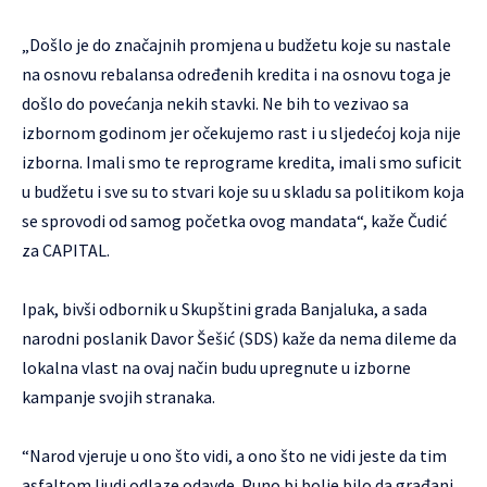
„Došlo je do značajnih promjena u budžetu koje su nastale
na osnovu rebalansa određenih kredita i na osnovu toga je
došlo do povećanja nekih stavki. Ne bih to vezivao sa
izbornom godinom jer očekujemo rast i u sljedećoj koja nije
izborna. Imali smo te reprograme kredita, imali smo suficit
u budžetu i sve su to stvari koje su u skladu sa politikom koja
se sprovodi od samog početka ovog mandata“, kaže Čudić
za CAPITAL.
Ipak, bivši odbornik u Skupštini grada Banjaluka, a sada
narodni poslanik Davor Šešić (SDS) kaže da nema dileme da
lokalna vlast na ovaj način budu upregnute u izborne
kampanje svojih stranaka.
“Narod vjeruje u ono što vidi, a ono što ne vidi jeste da tim
asfaltom ljudi odlaze odavde. Puno bi bolje bilo da građani