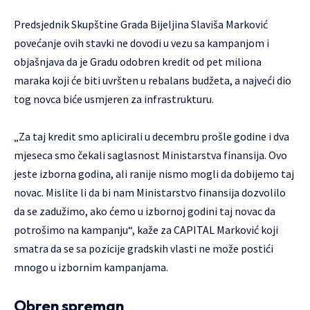
Predsjednik Skupštine Grada Bijeljina Slaviša Marković
povećanje ovih stavki ne dovodi u vezu sa kampanjom i
objašnjava da je Gradu odobren kredit od pet miliona
maraka koji će biti uvršten u rebalans budžeta, a najveći dio
tog novca biće usmjeren za infrastrukturu.
„Za taj kredit smo aplicirali u decembru prošle godine i dva
mjeseca smo čekali saglasnost Ministarstva finansija. Ovo
jeste izborna godina, ali ranije nismo mogli da dobijemo taj
novac. Mislite li da bi nam Ministarstvo finansija dozvolilo
da se zadužimo, ako ćemo u izbornoj godini taj novac da
potrošimo na kampanju“, kaže za CAPITAL Marković koji
smatra da se sa pozicije gradskih vlasti ne može postići
mnogo u izbornim kampanjama.
Obren spreman