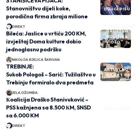
STANIŠIĆEVA PIJACA:
Stanovništvu dijeli koke,
DRUGI PIŠU
porodična firma zbraja milione
DIREKT PRIČE
DIREKT
DRUŠTVO
Bileća: Jaslice u vrtiću 200 KM,
POLITIKA
izvještaj Doma kulture dobio
VIDEO
jednoglasnu podršku
NIKOLIJA BJELICA ŠKRIVAN
TREBINJE:
AKTUELNO
Sukob Pologoš – Sarić: Tužilaštvo u
DIREKT PRIČ
Trebinju formiralo dva predmeta
JELA DŽOMBA
Кoalicija Draško Stanivuković –
PSS kažnjena sa 8.500 КM, SNSD
DRUGI PIŠU
sa 6.000 KM
DIREKT