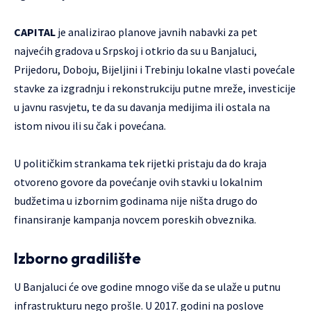
CAPITAL
je analizirao planove javnih nabavki za pet
najvećih gradova u Srpskoj i otkrio da su u Banjaluci,
Prijedoru, Doboju, Bijeljini i Trebinju lokalne vlasti povećale
stavke za izgradnju i rekonstrukciju putne mreže, investicije
u javnu rasvjetu, te da su davanja medijima ili ostala na
istom nivou ili su čak i povećana.
U političkim strankama tek rijetki pristaju da do kraja
otvoreno govore da povećanje ovih stavki u lokalnim
budžetima u izbornim godinama nije ništa drugo do
finansiranje kampanja novcem poreskih obveznika.
Izborno gradilište
U Banjaluci će ove godine mnogo više da se ulaže u putnu
infrastrukturu nego prošle. U 2017. godini na poslove