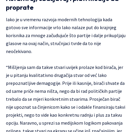
proprate
Iako je u vremenu razvoja modernih tehnologija kada
gotovo sve informacije vrlo lako nalaze put do krajnjeg
korisnika za mnoge začuđujuće što partije i dalje prikupljaju
glasove na ovaj način, stručnjaci tvrde da to nije
neočekivano.
“Mišljenja sam da takve stvari uvijek prolaze kod birača, jer
je u pitanju kvalitativno drugačija stvar od već lako
prepoznatljive demagogije. Prije ili kasnije, birači shvate da
od same priče nema ništa, nego da bi rad političkih partije
trebalo da se mjeri konkretnim stvarima. Prosječan birač
nije upoznat sa činjenicom kako se i odakle finansiraju takvi
projekti, nego to vide kao konkretnu radnju i plus za takvu
opciju. Naravno, u sprezi sa medijskom logikom pakovanja
priloga, takve stvari na ekranu se učine još značajnijim, jer