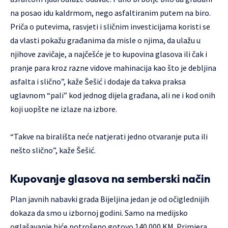
na posao idu kaldrmom, nego asfaltiranim putem na biro.
Priča o putevima, rasvjeti i sličnim investicijama koristi se
da vlasti pokažu građanima da misle o njima, da ulažu u
njihove zavičaje, a najčešće je to kupovina glasova ili čak i
pranje para kroz razne vidove mahinacija kao što je debljina
asfalta i slično”, kaže Šešić i dodaje da takva praksa
uglavnom “pali” kod jednog dijela građana, ali ne i kod onih
koji uopšte ne izlaze na izbore.
“Takve na birališta neće natjerati jedno otvaranje puta ili
nešto slično”, kaže Šešić.
Kupovanje glasova na semberski način
Plan javnih nabavki grada Bijeljina jedan je od očiglednijih
dokaza da smo u izbornoj godini. Samo na medijsko
oglašavanje biće potrošeno gotovo 140.000 KM. Primjera