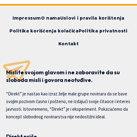
Impressum
O nama
Uslovi i pravila korištenja
Politika korišćenja kolačića
Politika privatnosti
Kontakt
Mislite svojom glavom i ne zaboravite da su
sloboda misli i govora neotuđive.
“Direkt” je nastao kao izraz želje male grupe novinara da se bave
svojim pozivom časno i pošteno, ne izdajući svoje čitaoce i interes
javnosti. Istovremeno, “Direkt” je i eksperiment. Pokazaćemo da
koncept slobodnog novinarstva nije nedostižni ideal.
Direkt priče