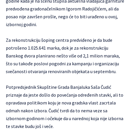
godine kada je na scenu stupila aktuelna vladajuća garniture
predvođena gradonačelnikom Igorom Radojičićem, ali da
posao nije završen prošle, nego će to biti urađeno u ovoj,
izbornoj godini.
Za rekonstrukciju šoping centra predviđeno je da bude
potrošeno 1.025.641 marka, dok je za rekonstrukciju
Banskog dvora planirano nešto više od 2,1 milion maraka,
što su takođe poslovi pogodni za kampanju i organizaciju
svečanosti otvaranja renoviranih objekata u septembru.
Potpredsjednik Skupštine Grada Banjaluka Saša Čudić
priznaje da jeste došlo do povećanja određenih stavki, ali to
opravdava politikom koju je nova gradska vlast zacrtala
odmah nakon izbora. Čudić tvrdi da to nema veze sa
izbornom godinom i očekuje da u narednoj koja nije izborna
te stavke budu još i veće.