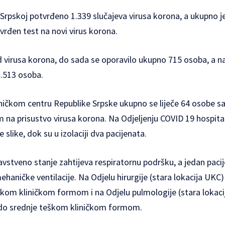
 Srpskoj potvrđeno 1.339 slučajeva virusa korona, a ukupno 
vrđen test na novi virus korona.
od virusa korona, do sada se oporavilo ukupno 715 osoba, a 
3.513 osoba.
ničkom centru Republike Srpske ukupno se liječe 64 osobe s
m na prisustvo virusa korona. Na Odjeljenju COVID 19 hospita
e slike, dok su u izolaciji dva pacijenata.
vstveno stanje zahtijeva respiratornu podršku, a jedan pacij
ničke ventilacije. Na Odjelu hirurgije (stara lokacija UKC) 
kom kliničkom formom i na Odjelu pulmologije (stara lokaci
 do srednje teškom kliničkom formom.