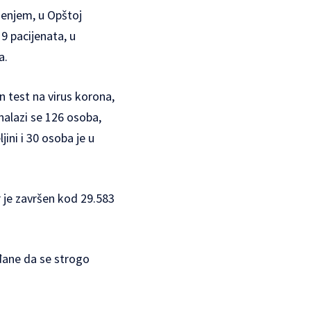
jenjem, u Opštoj
19 pacijenata, u
a.
n test na virus korona,
alazi se 126 osoba,
ini i 30 osoba je u
 je završen kod 29.583
ađane da se strogo