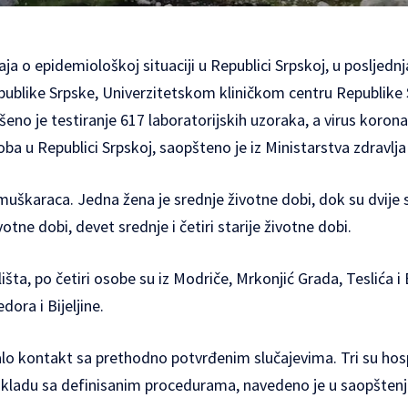
ja o epidemiološkoj situaciji u Republici Srpskoj, u posljednj
ublike Srpske, Univerzitetskom kliničkom centru Republike S
zvršeno je testiranje 617 laboratorijskih uzoraka, a virus koro
a u Republici Srpskoj, saopšteno je iz Ministarstva zdravlja i
6 muškaraca. Јedna žena je srednje životne dobi, dok su dvije s
tne dobi, devet srednje i četiri starije životne dobi.
šta, po četiri osobe su iz Modriče, Mrkonjić Grada, Teslića i 
dora i Bijeljine.
lo kontakt sa prethodno potvrđenim slučajevima. Tri su hos
i u skladu sa definisanim procedurama, navedeno je u saopštenj