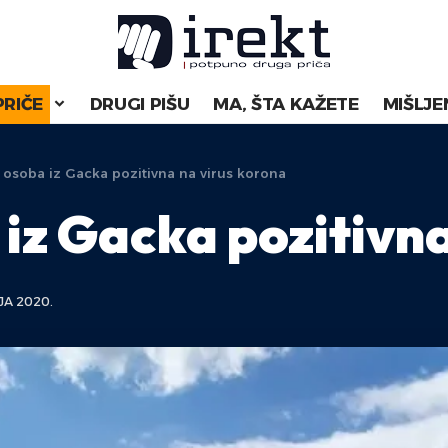
PRIČE
DRUGI PIŠU
MA, ŠTA KAŽETE
MIŠLJE
 osoba iz Gacka pozitivna na virus korona
 iz Gacka pozitivna
JA 2020.