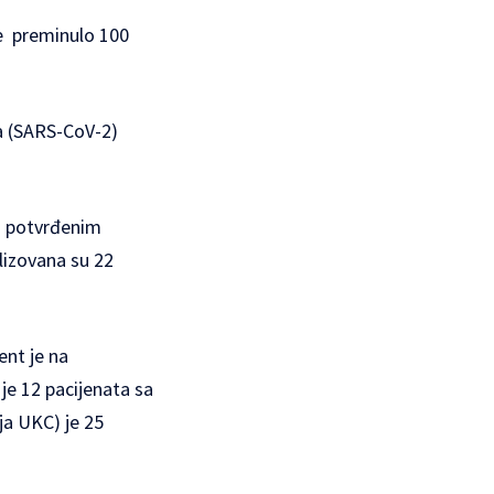
je preminulo 100
na (SARS-CoV-2)
a potvrđenim
lizovana su 22
ent je na
je 12 pacijenata sa
ja UKC) je 25