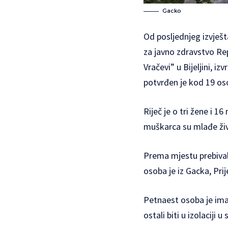
Gacko
Od posljednjeg izvješta
za javno zdravstvo Rep
Vračevi” u Bijeljini, i
potvrđen je kod 19 osob
Riječ je o tri žene i 1
muškarca su mlađe živo
Prema mjestu prebivali
osoba je iz Gacka, Prije
Petnaest osoba je ima
ostali biti u izolacij