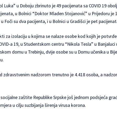
ol Luka” u Doboju zbrinuto je 49 pacijenata sa COVID 19 obol
cijenata, u Bolnici “Doktor Mladen Stojanović” u Prijedoru je 
 u Foči su dva pacijenta, i u Bolnici u Gradišci je pet pacijenat
kti za izolaciju u kojima se nalaze osobe kod kojih je potvrđe
ID-a 19, u Studentskom centru “Nikola Tesla” u Banjaluci n
kom domu u Trebinju, dvije osobe su u Domu učenika u Bijelj
u.
od zdravstvenim nadzorom trenutno je 4.418 osoba, a nadzor
i socijalne zaštite Republike Srpske još jednom podsjeća gr
mjera u cilju suzbijanja širenja virusa korona.