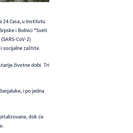
a 24 časa, u Institutu
rpske i Bolnici “Sveti
na (SARS-CoV-2)
 socijalne zaštite.
tarije životne dobi. Tri
Banjaluke, i po jedna
pitalizovane, dok će
u.