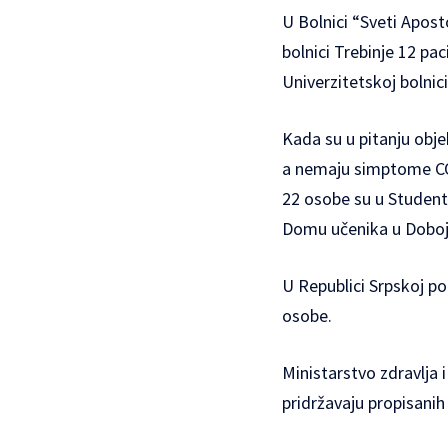
U Bolnici “Sveti Apost
bolnici Trebinje 12 pa
Univerzitetskoj bolnici
Kada su u pitanju obje
a nemaju simptome COV
22 osobe su u Students
Domu učenika u Doboj
U Republici Srpskoj p
osobe.
Ministarstvo zdravlja 
pridržavaju propisanih 