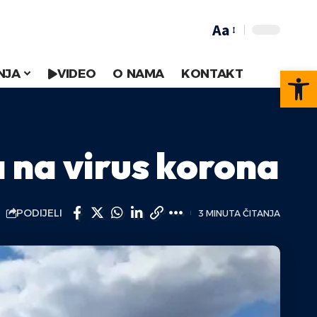
Aa
Op
NJA
VIDEO
O NAMA
KONTAKT
 na virus korona
PODIJELI
3 MINUTA ČITANJA