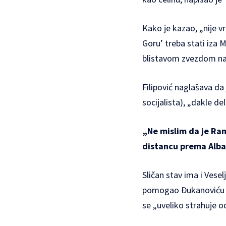
Kako je kazao, „nije v
Goru’ treba stati iza M
blistavom zvezdom n
Filipović naglašava da 
socijalista), „dakle d
„Ne mislim da je Ram
distancu prema Alban
Sličan stav ima i Vese
pomogao Đukanoviću ovo
se „uveliko strahuje o