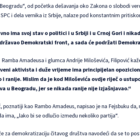
 Beogradu“, od početka dešavanja oko Zakona o slobodi veroi
 SPC i dela vernika iz Srbije, nalaze pod konstantnim pritisko
o ima svoj stav o politici i u Srbiji i u Crnoj Gori i nikad
održavao Demokratski front, a sada će podržati Demokra
Ramba Amadeusa i glumca Andrije Miloševića, Filipović kaž
ni aktivista i duže vrijeme ima principijelan opozicioni
i ranije. Mislim da je kod Miloševića ovdje riječ o ustup
ava u Beogradu, jer se nikada ranije nije izjašnjavao.“
ć, poznatiji kao Rambo Amadeus, napisao je na Fejsbuku da,
 da ima, „lako bi se odlučio između nekoliko partija“.
že za demokratizaciju čitavog društva navodeći da se to pos