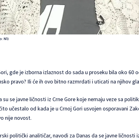
: N1)
Gori, gde je izborna izlaznost do sada u proseku bila oko 60 o
sko pravo? Ili će ih ovo bitno razmrdati i uticati na njihov gl
su se javne ličnosti iz Crne Gore koje nemaju veze sa politiko
ročito učestalo od kada je u Crnoj Gori usvojen osporavani Za
o nije novost.
rski politički analitičar, navodi za Danas da se javne ličnosti 