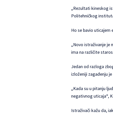
„Rezultati kineskog is
Politehničkog institu
Ho se bavio uticajem e
„Novo istraživanje je 
ima na različite staros
Jedan od razloga zbog 
izloženiji zagađenju j
„Kada su u pitanju lju
negativnog uticaja“, K
Istraživači kažu da, i