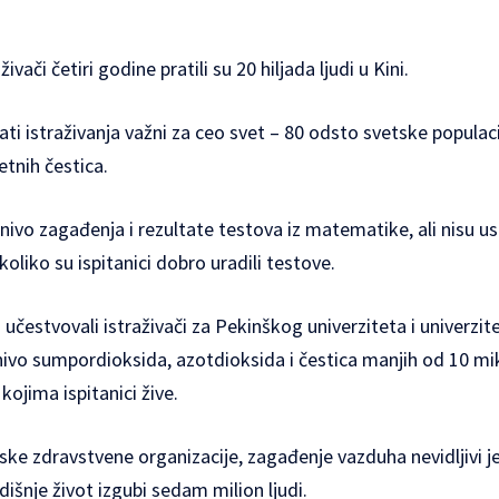
živači četiri godine pratili su 20 hiljada ljudi u Kini.
tati istraživanja važni za ceo svet – 80 odsto svetske populac
tnih čestica.
i nivo zagađenja i rezultate testova iz matematike, ali nisu u
oliko su ispitanici dobro uradili testove.
učestvovali istraživači za Pekinškog univerziteta i univerzitet
 nivo sumpordioksida, azotdioksida i čestica manjih od 10 m
kojima ispitanici žive.
e zdravstvene organizacije, zagađenje vazduha nevidljivi je
šnje život izgubi sedam milion ljudi.