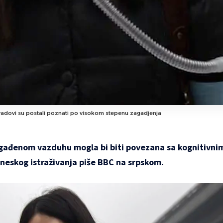
radovi su postali poznati po visokom stepenu zagadjenja
agađenom vazduhu mogla bi biti povezana sa kognitivn
ineskog istraživanja piše
BBC
na srpskom.