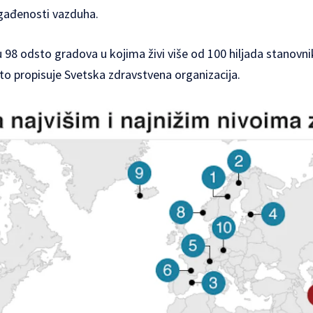
gađenosti vazduha.
e u 98 odsto gradova u kojima živi više od 100 hiljada stanov
to propisuje Svetska zdravstvena organizacija.