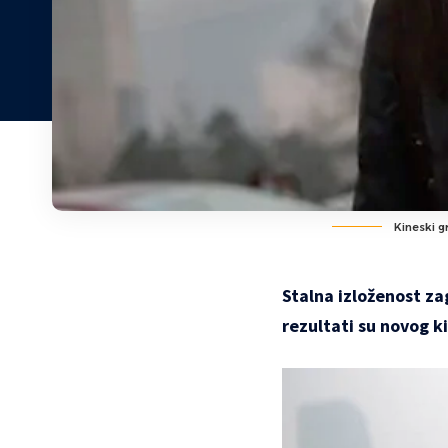
Kineski g
Stalna izloženost z
rezultati su novog k