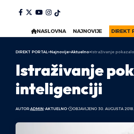
NASLOVNA
NAJNOVIJE
DIREKT 
DIREKT PORTAL
>
Najnovije
>
Aktuelno
>
Istraživanje pokazal
Istraživanje po
inteligenciji
AUTOR:
ADMIN
AKTUELNO
OBJAVLJENO 30. AUGUSTA 2018