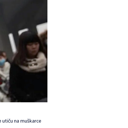
še utiču na muškarce