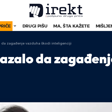
PRIČE
DRUGI PIŠU
MA, ŠTA KAŽETE
MIŠLJE
o da zagađenje vazduha škodi inteligenciji
kazalo da zagađen
.