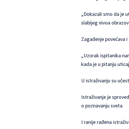
„Dokazali smo da je ut
slabijeg nivoa obrazova
Zagađenje povećava i r
„Uzorak ispitanika na
kada je u pitanju utica
U istraživanju su učest
Istraživanje je sprove
o poznavanju sveta.
I ranije rađena istraž