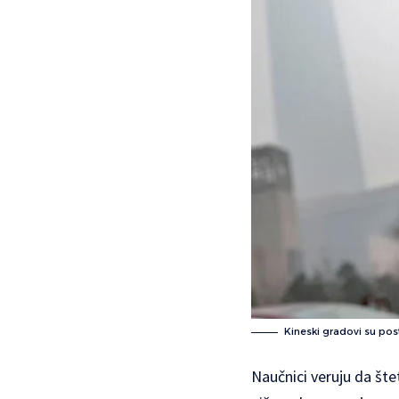
Kineski gradovi su po
Naučnici veruju da šte