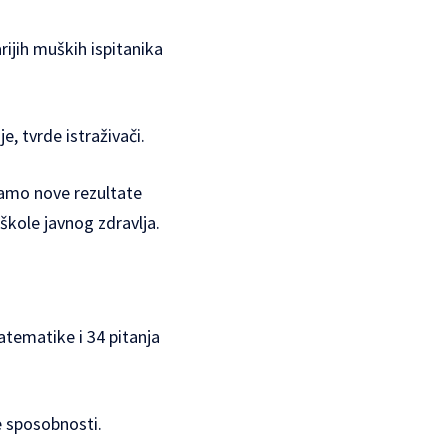
rijih muških ispitanika
, tvrde istraživači.
mamo nove rezultate
 škole javnog zdravlja.
atematike i 34 pitanja
e sposobnosti.