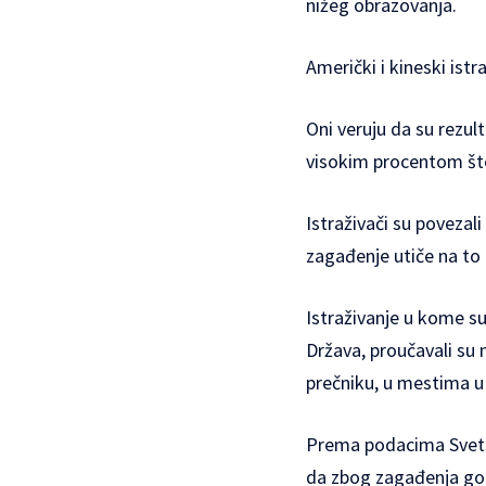
nižeg obrazovanja.
Američki i kineski istra
Oni veruju da su rezul
visokim procentom šte
Istraživači su povezal
zagađenje utiče na to k
Istraživanje u kome su 
Država, proučavali su
prečniku, u mestima u 
Prema podacima Svetsk
da zbog zagađenja godi