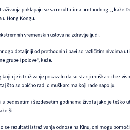
traživanja poklapaju se sa rezultatima prethodnog „, kaže D
ta u Hong Kongu.
kstremnih vremenskih uslova na zdravlje ljudi.
mnogo detaljniji od prethodnih i bavi se različitim nivoima ut
ne grupe i polove“, kaže.
kojih je istraživanje pokazalo da su stariji muškarci bez vi
e taj što se obično radi o muškarcima koji rade napolju.
di u pedesetim i šezdesetim godinama života jako je teško ub
aže Ši.
ako se rezultati istraživanja odnose na Kinu, oni mogu pomoći