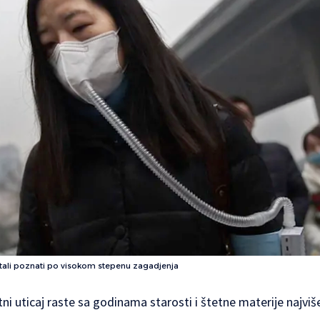
stali poznati po visokom stepenu zagadjenja
tni uticaj raste sa godinama starosti i štetne materije najvi