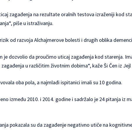
icaj zagađenja na rezultate oralnih testova izraženiji kod sta
nja“, piše u istraživanju.
izik od razvoja Alchajmerove bolesti i drugih oblika demencije
m je dozvolio da proučimo uticaj zagađenja kod starenja. I
j zagađenja u različitim životnim dobima“, kaže Ši Čen iz Jejl
vovala oba pola, a najmlađi ispitanici imali su 10 godina.
deno između 2010. i 2014. godine i sadržalo je 24 pitanja iz m
ivanja pokazala su da zagađenje negativno utiče na kognitivn