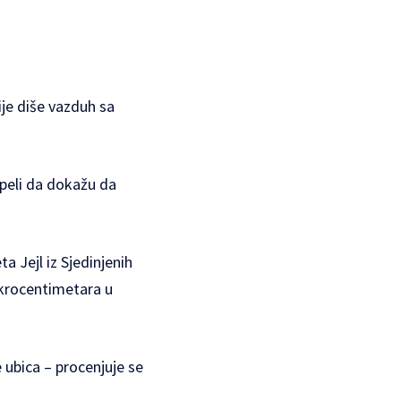
ije diše vazduh sa
speli da dokažu da
a Jejl iz Sjedinjenih
ikrocentimetara u
 ubica – procenjuje se