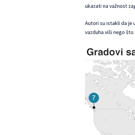
ukazati na važnost za
Autori su istakli da j
vazduha viši nego što 