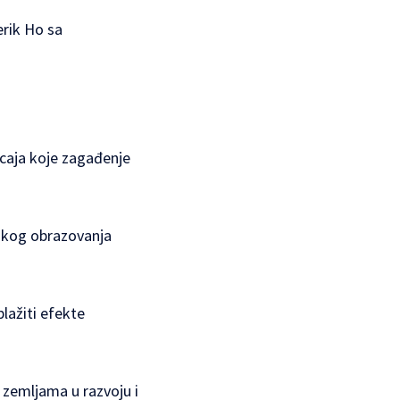
erik Ho sa
icaja koje zagađenje
sokog obrazovanja
lažiti efekte
 zemljama u razvoju i