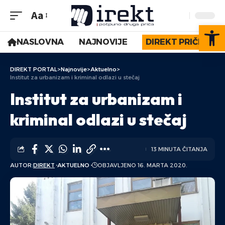
Aa
Op
NASLOVNA
NAJNOVIJE
DIREKT PRIČE
DIREKT PORTAL
>
Najnovije
>
Aktuelno
>
Institut za urbanizam i kriminal odlazi u stečaj
Institut za urbanizam i
kriminal odlazi u stečaj
13 MINUTA ČITANJA
AUTOR:
DIREKT
AKTUELNO
OBJAVLJENO 16. MARTA 2020.