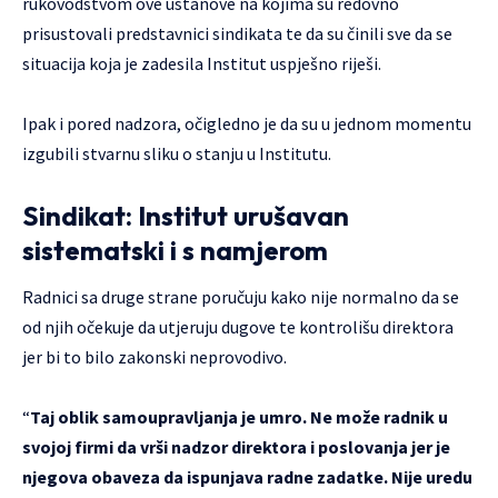
rukovodstvom ove ustanove na kojima su redovno
prisustovali predstavnici sindikata te da su činili sve da se
situacija koja je zadesila Institut uspješno riješi.
Ipak i pored nadzora, očigledno je da su u jednom momentu
izgubili stvarnu sliku o stanju u Institutu.
Sindikat: Institut urušavan
sistematski i s namjerom
Radnici sa druge strane poručuju kako nije normalno da se
od njih očekuje da utjeruju dugove te kontrolišu direktora
jer bi to bilo zakonski neprovodivo.
“
Taj oblik samoupravljanja je umro. Ne može radnik u
svojoj firmi da vrši nadzor direktora i poslovanja jer je
njegova obaveza da ispunjava radne zadatke. Nije uredu