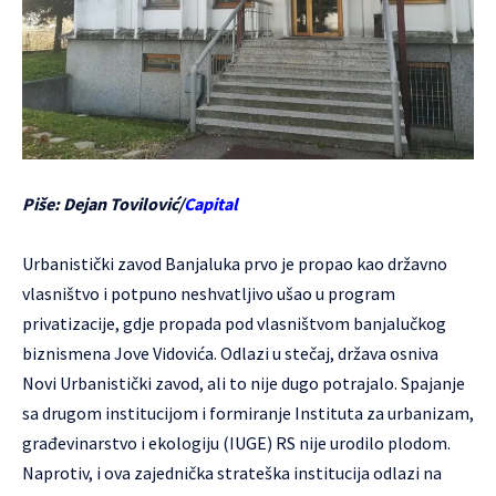
Piše: Dejan Tovilović/
Capital
Urbanistički zavod Banjaluka prvo je propao kao državno
vlasništvo i potpuno neshvatljivo ušao u program
privatizacije, gdje propada pod vlasništvom banjalučkog
biznismena Jove Vidovića. Odlazi u stečaj, država osniva
Novi Urbanistički zavod, ali to nije dugo potrajalo. Spajanje
sa drugom institucijom i formiranje Instituta za urbanizam,
građevinarstvo i ekologiju (IUGE) RS nije urodilo plodom.
Naprotiv, i ova zajednička strateška institucija odlazi na