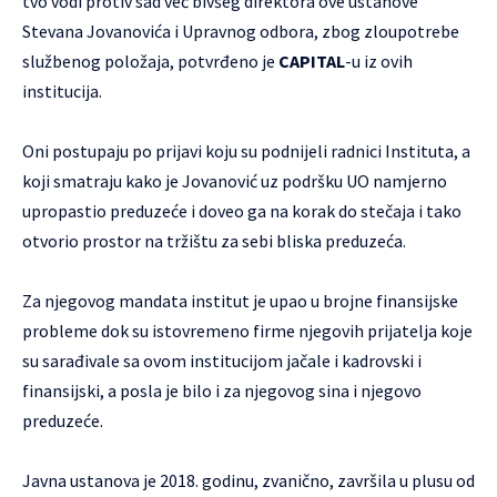
tvo vodi protiv sad već bivšeg direktora ove ustanove
Stevana Jovanovića i Upravnog odbora, zbog zloupotrebe
službenog položaja, potvrđeno je
CAPITAL
-u iz ovih
institucija.
Oni postupaju po prijavi koju su podnijeli radnici Instituta, a
koji smatraju kako je Jovanović uz podršku UO namjerno
upropastio preduzeće i doveo ga na korak do stečaja i tako
otvorio prostor na tržištu za sebi bliska preduzeća.
Za njegovog mandata institut je upao u brojne finansijske
probleme dok su istovremeno firme njegovih prijatelja koje
su sarađivale sa ovom institucijom jačale i kadrovski i
finansijski, a posla je bilo i za njegovog sina i njegovo
preduzeće.
Javna ustanova je 2018. godinu, zvanično, završila u plusu od