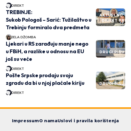
DIREKT
TREBINJE:
AKTUELNO
Sukob Pologoš – Sarić: Tužilaštvo u
DIREKT PRIČ
Trebinju formiralo dva predmeta
JELA DŽOMBA
Ljekari u RS zarađuju manje nego
u FBiH, a razlike u odnosu na EU
DRUGI PIŠU
još su veće
DIREKT
Pošte Srpske prodaju svoju
zgradu da bi u njoj plaćale kiriju
DRUGI PIŠU
DIREKT
Impressum
O nama
Uslovi i pravila korištenja