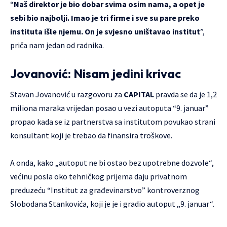
“
Naš direktor je bio dobar svima osim nama, a opet je
sebi bio najbolji. Imao je tri firme i sve su pare preko
instituta išle njemu. On je svjesno uništavao institut
”,
priča nam jedan od radnika.
Jovanović: Nisam jedini krivac
Stavan Jovanović u razgovoru za
CAPITAL
pravda se da je 1,2
miliona maraka vrijedan posao u vezi autoputa “9. januar”
propao kada se iz partnerstva sa institutom povukao strani
konsultant koji je trebao da finansira troškove.
A onda, kako „autoput ne bi ostao bez upotrebne dozvole“,
većinu posla oko tehničkog prijema daju privatnom
preduzeću “Institut za građevinarstvo” kontroverznog
Slobodana Stankovića, koji je je i gradio autoput „9. januar“.