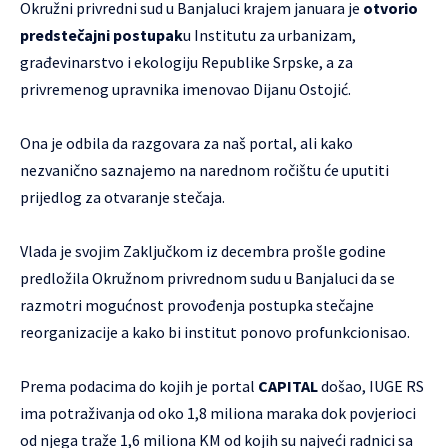
Okružni privredni sud u Banjaluci krajem januara je
otvorio
predstečajni postupak
u Institutu za urbanizam,
građevinarstvo i ekologiju Republike Srpske, a za
privremenog upravnika imenovao Dijanu Ostojić.
Ona je odbila da razgovara za naš portal, ali kako
nezvanično saznajemo na narednom ročištu će uputiti
prijedlog za otvaranje stečaja.
Vlada je svojim Zaključkom iz decembra prošle godine
predložila Okružnom privrednom sudu u Banjaluci da se
razmotri mogućnost provođenja postupka stečajne
reorganizacije a kako bi institut ponovo profunkcionisao.
Prema podacima do kojih je portal
CAPITAL
došao, IUGE RS
ima potraživanja od oko 1,8 miliona maraka dok povjerioci
od njega traže 1,6 miliona KM od kojih su najveći radnici sa