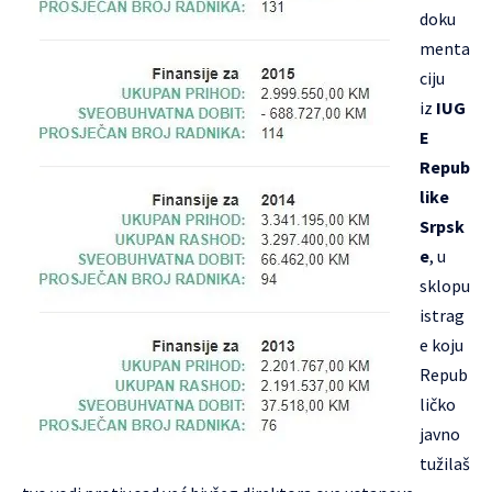
doku
menta
ciju
iz
IUG
E
Repub
like
Srpsk
e
, u
sklopu
istrag
e koju
Repub
ličko
javno
tužilaš