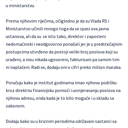
u ministarstvu.
Prema njihovim riječima, očigledno je da su Vlada RS i
Ministarstvo učinili mnogo toga da se spasi ova javna
ustanova, ali da su se isto tako, direktor i zaposleni
nedomaćinski i neodgovorno ponašali jer je u predstečajnim
postupcima utvrđeno da postoji veliki broj poslova koji su
urađeni, a nisu nikada ugovoreni, fakturisani pa samim tim
ni naplaćeni. Radi se, dodaju oni o cifri preko milion maraka.
Poručuju kako je institut godinama imao njihovu podršku
kroz direktnu finansijsku pomoći i usmjeravanju poslova na
njihovu adresu, onda kada je to bilo moguće i u skladu sa
zakonom.
Dodaju kako su u kriznim periodima održavani sastanci sa