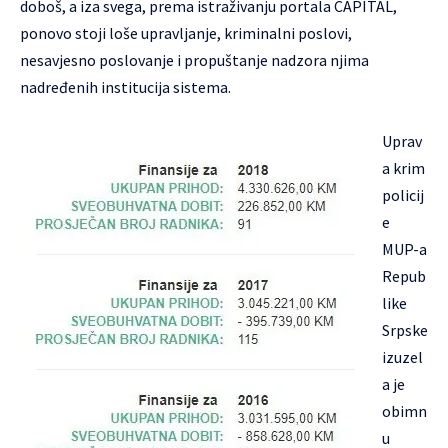
doboš, a iza svega, prema istraživanju portala CAPITAL,
ponovo stoji loše upravljanje, kriminalni poslovi,
nesavjesno poslovanje i propuštanje nadzora njima
nadređenih institucija sistema.
Uprav
a krim
policij
e
MUP-a
Repub
like
Srpske
izuzel
a je
obimn
u