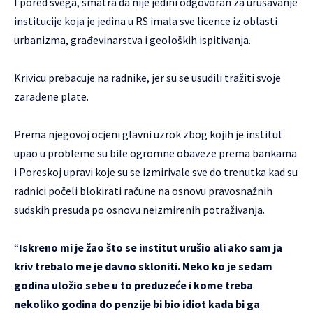
I pored svega, smatra da nije jedini odgovoran za urušavanje
institucije koja je jedina u RS imala sve licence iz oblasti
urbanizma, građevinarstva i geoloških ispitivanja.
Krivicu prebacuje na radnike, jer su se usudili tražiti svoje
zarađene plate.
Prema njegovoj ocjeni glavni uzrok zbog kojih je institut
upao u probleme su bile ogromne obaveze prema bankama
i Poreskoj upravi koje su se izmirivale sve do trenutka kad su
radnici počeli blokirati račune na osnovu pravosnažnih
sudskih presuda po osnovu neizmirenih potraživanja.
“
Iskreno mi je žao što se institut urušio ali ako sam ja
kriv trebalo me je davno skloniti.
Neko ko je sedam
godina uložio sebe u to preduzeće i kome treba
nekoliko godina do penzije bi bio idiot kada bi ga