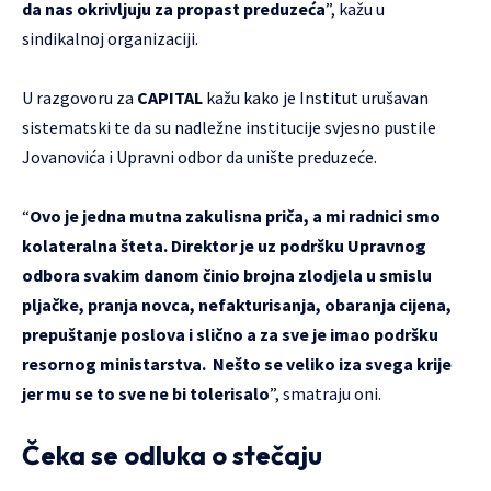
da nas okrivljuju za propast preduzeća
”, kažu u
sindikalnoj organizaciji.
U razgovoru za
CAPITAL
kažu kako je Institut urušavan
sistematski te da su nadležne institucije svjesno pustile
Jovanovića i Upravni odbor da unište preduzeće.
“
Ovo je jedna mutna zakulisna priča, a mi radnici smo
kolateralna šteta. Direktor je uz podršku Upravnog
odbora svakim danom činio brojna zlodjela u smislu
pljačke, pranja novca, nefakturisanja, obaranja cijena,
prepuštanje poslova i slično a za sve je imao podršku
resornog ministarstva. Nešto se veliko iza svega krije
jer mu se to sve ne bi tolerisalo
”, smatraju oni.
Čeka se odluka o stečaju