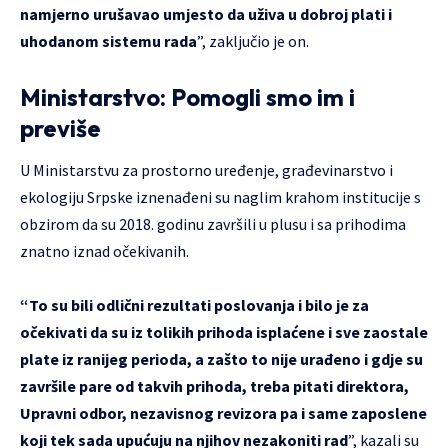
namjerno urušavao umjesto da uživa u dobroj plati i
uhodanom sistemu rada
”, zaključio je on.
Ministarstvo: Pomogli smo im i
previše
U Ministarstvu za prostorno uređenje, građevinarstvo i
ekologiju Srpske iznenađeni su naglim krahom institucije s
obzirom da su 2018. godinu završili u plusu i sa prihodima
znatno iznad očekivanih.
“To su bili odlični rezultati poslovanja i bilo je za
očekivati da su iz tolikih prihoda isplaćene i sve zaostale
plate iz ranijeg perioda, a zašto to nije urađeno i gdje su
završile pare od takvih prihoda, treba pitati direktora,
Upravni odbor, nezavisnog revizora pa i same zaposlene
koji tek sada upućuju na njihov nezakoniti rad
”, kazali su