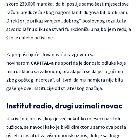
skoro 230.000 maraka, da bi poslije samo šest mjeseci sve
računi preduzeća zbog nagomilanih dugova bili blokirani.
Direktor je prikazivanjem „dobrog“ poslovnog rezultata
stvorio lažnu sliku da stvari funkcionišu u najboljem redu, a
što je daleko od istine.
Zaprepašćujuće, Jovanović u razgovoru sa
novinarom
CAPITAL-a
ne spori da je donosio odluke koje
nisu u skladu sa zakonom, pravdajuću se da je to „učinio
zbog opšteg interesa“, ali tvrdi da mu namjera nije bila
gašenje ove institucije od strateškog značaja.
Institut radio, drugi uzimali novac
U krivičnoj prijavi, koja je već nekoliko mjeseci na stolu
tužioca, se navodi kako je bivši direktor u samo dva posla
oštetio institut za višemilionski iznos, dok je sa druge