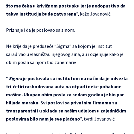
što me čeka u krivičnom postupku jer je nedopustivo da
takva institucija bude zatvorena
”, kaže Jovanović.
Priznaje i da je poslovao sa sinom.
Ne krije da je preduzeće “Sigma” sa kojom je institut
sarađivao u vlasništvu njegovog sina, ali i ocjenjuje kako je
obim posla sa njom bio zanemariv.
“
Sigma
je poslovala sa institutom na način da je odvezla
tri-četiri rashodovana auta na otpad i neke pohabane
mašine. Ukupan obim posla za sedam godina je bio par
hiljada maraka. Svi poslovi sa privatnim firmama su
transparentni i u skladu sa našim udjelom u zajedničkim
poslovima bilo nam je sve plaćeno
”, tvrdi Jovanović.