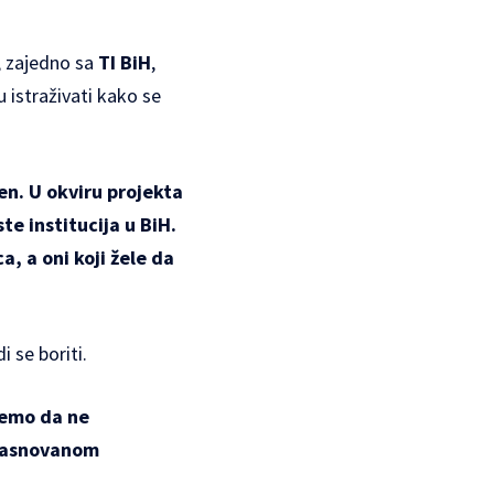
l, zajedno sa
TI BiH
,
 istraživati kako se
en. U okviru projekta
te institucija u BiH.
a, a oni koji žele da
i se boriti.
jemo da ne
 zasnovanom