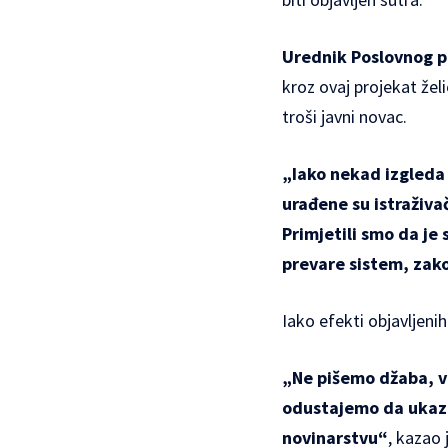
Urednik Poslovnog po
kroz ovaj projekat žel
troši javni novac.
„Iako nekad izgleda 
urađene su istraživač
Primjetili smo da je 
prevare sistem, zak
Iako efekti objavljenih
„Ne pišemo džaba, v
odustajemo da ukaz
novinarstvu“
, kazao 