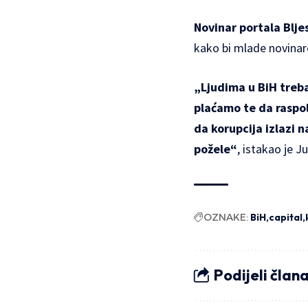
Novinar portala Bljes
kako bi mlade novinar
„Ljudima u BiH treba 
plaćamo te da raspol
da korupcija izlazi 
požele“
, istakao je Ju
OZNAKE:
BiH
capital
Podijeli član