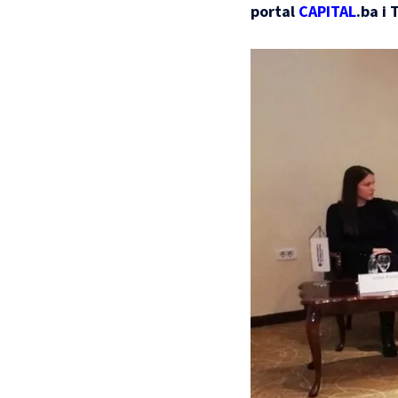
portal
CAPITAL
.ba i 