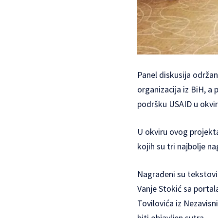
Panel diskusija održan
organizacija iz BiH, 
podršku USAID u okvi
U okviru ovog projekta
kojih su tri najbolje n
Nagrađeni su tekstovi 
Vanje Stokić sa portal
Tovilovića iz Nezavisn
biti objavljen sutra.