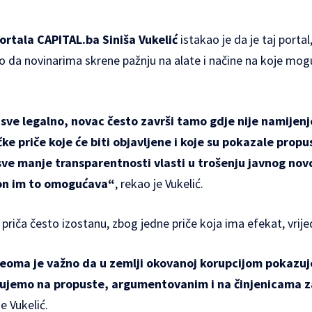
rtala CAPITAL.ba Siniša Vukelić
istakao je da je taj porta
io da novinarima skrene pažnju na alate i načine na koje mogu
sve legalno, novac često završi tamo gdje nije namijenj
ke priče koje će biti objavljene i koje su pokazale propus
sve manje transparentnosti vlasti u trošenju javnog novc
on im to omogućava“
, rekao je Vukelić.
 priča često izostanu, zbog jedne priče koja ima efekat, vrijed
eoma je važno da u zemlji okovanoj korupcijom pokazu
ujemo na propuste, argumentovanim i na činjenicama
je Vukelić.