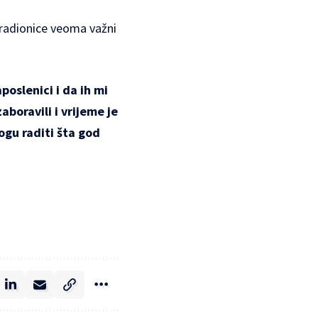
i radionice veoma važni
poslenici i da ih mi
boravili i vrijeme je
ogu raditi šta god