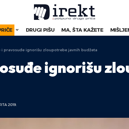
PRIČE
DRUGI PIŠU
MA, ŠTA KAŽETE
MIŠLJE
je i pravosuđe ignorišu zloupotrebe javnih budžeta
avosuđe ignorišu zl
RTA 2019.