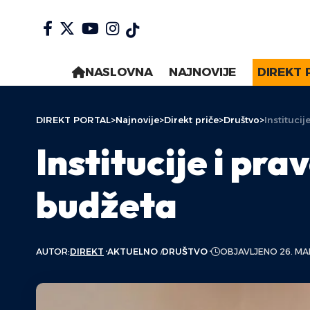
NASLOVNA
NAJNOVIJE
DIREKT 
DIREKT PORTAL
>
Najnovije
>
Direkt priče
>
Društvo
>
Instituci
Institucije i pr
budžeta
AUTOR:
DIREKT
AKTUELNO
DRUŠTVO
OBJAVLJENO 26. MA