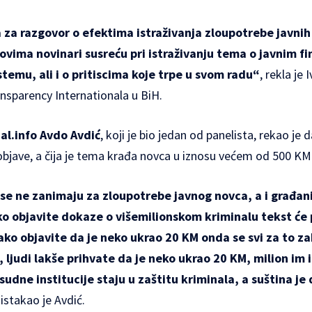
a za razgovor o efektima istraživanja zloupotrebe javnih
ovima novinari susreću pri istraživanju tema o javnim f
emu, ali i o pritiscima koje trpe u svom radu“
, rekla je 
nsparency Internationala u BiH.
al.info Avdo Avdić
, koji je bio jedan od panelista, rekao je
objave, a čija je tema krađa novca u iznosu većem od 500 KM
 se ne zanimaju za zloupotrebe javnog novca, a i građani
o objavite dokaze o višemilionskom kriminalu tekst će 
ako objavite da je neko ukrao 20 KM onda se svi za to za
ljudi lakše prihvate da je neko ukrao 20 KM, milion im 
udne institucije staju u zaštitu kriminala, a suština je 
 istakao je Avdić.