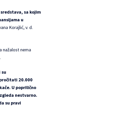
 sredstava, sa kojim
inansijama u
Ivana Korajlić, v. d.
 da nažalost nema
.
 su
pročitati 20.000
kače. U poprilično
izgleda nestvarno.
da su pravi