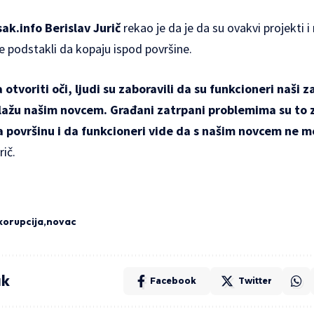
ak.info Berislav Jurič
rekao je da je da su ovakvi projekti 
e podstakli da kopaju ispod površine.
otvoriti oči, ljudi su zaboravili da su funkcioneri naši za
ažu našim novcem. Građani zatrpani problemima su to za
na površinu i da funkcioneri vide da s našim novcem ne m
rič.
korupcija
novac
ak
Facebook
Twitter