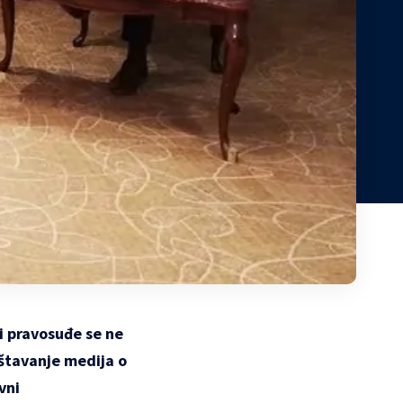
i pravosuđe se ne
štavanje medija o
vni