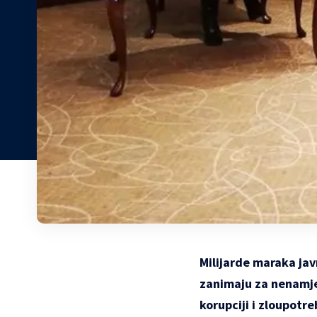
Milijarde maraka jav
zanimaju za nenamjen
korupciji i zloupotr