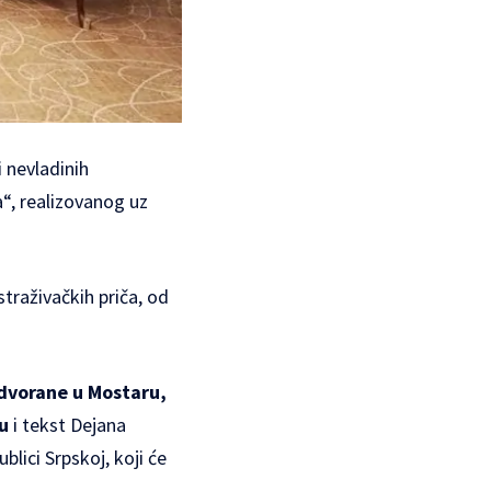
i nevladinih
“, realizovanog uz
straživačkih priča, od
 dvorane u Mostaru
,
tu
i tekst Dejana
blici Srpskoj, koji će