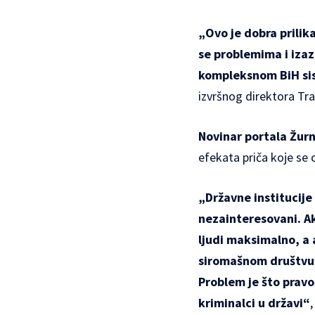
„Ovo je dobra prilik
se problemima i izaz
kompleksnom BiH sist
izvršnog direktora Tra
Novinar portala Žurn
efekata priča koje se 
„Državne institucije
nezainteresovani. Ak
ljudi maksimalno, a 
siromašnom društvu, 
Problem je što pravos
kriminalci u državi“
,