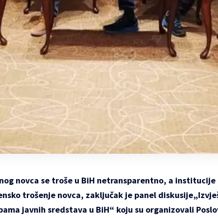
nog novca se troše u BiH netransparentno, a institucije 
sko trošenje novca, zaključak je panel diskusije„Izvje
ebama javnih sredstava u BiH“ koju su organizovali Poslo