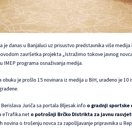
a je danas u Banjaluci uz prisustvo predstavnika više medija 
a povodom završetka projekta „Istražimo tokove javnog novca
ru IMEP programa osnaživanja medija.
 obuku je prošlo 15 novinara iz medija u BiH, urađeno je 10 i
agrađene.
Berislava Juriča sa portala Bljesak.info
o gradnji sportske
a eTrafika.net
o potrošnji Brčko Distrikta za javnu rasvje
ih novina o trošenju novca za zapošljavanje pripravnika u Repu